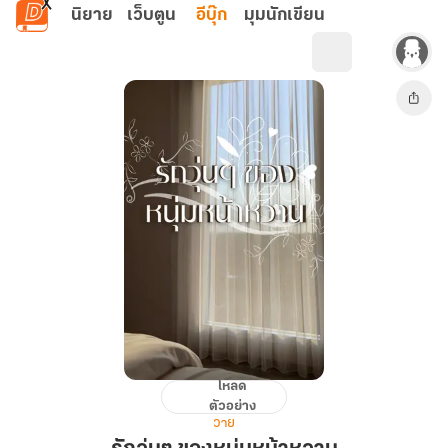
ข้ามไปยังเนื้อหาหลัก
นิยาย
เว็บตูน
อีบุ๊ก
มุมนักเขียน
โหลด
รัก
ตัวอย่าง
วุ่นๆ
วาย
ของ