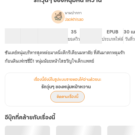
รักวุ่นๆ ของหนุ่มหน้าหวาน
หนุ่ม
หน้า
นามปากกา
Jaokhisao
เรื่อง
หวาน
รัก
วุ่นๆ
43 ตอน
76.29K
354
35
PG ทั่วไป
EPUB
30 เม
ของ
สารบัญ
จำนวนคำ
จำนวนหน้า (A5)
ยอดวิว
ระดับเนื้อหา
ประเภทไฟล์
วันที
หนุ่ม
หน้า
ซันเดย์หนุ่มบริหารสุดหล่อมาดนิ่งดีกรีเดือนมหาลัย ที่ดันมาตกหลุมรัก
หวาน
ก้อนดินเฟรชชี่ปี1 หนุ่มน้อยหน้าใสขวัญใจเด็กแพทย์
เรื่องนี้ยังมีในรูปแบบรายตอนให้อ่านด้วยนะ
รักวุ่นๆ ของหนุ่มหน้าหวาน
ติดตามเรื่องนี้
อีบุ๊กที่คล้ายกับเรื่องนี้