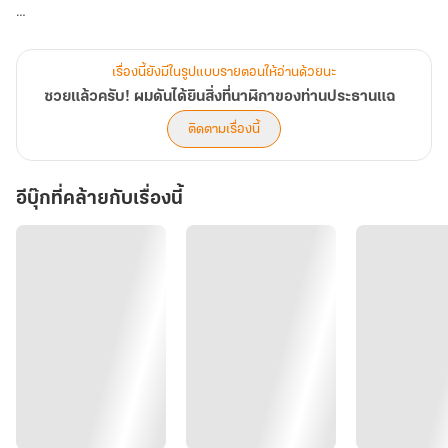
ต่อหน้าพนักงาน: "คุณพาส ทำงานให้ละเอียดกว่านี้ด้วยนะครับ" (หน้านิ่ง
ขรึม)
เรื่องนี้ยังมีในรูปแบบรายตอนให้อ่านด้วยนะ
ซวยแล้วครับ! ผมดันได้ยินสิ่งที่นาฬิกาของท่านประธานแฉ
เสียงจากนาฬิกา: [ตึกตัก! ตึกตัก! ชีพจร 150! เจ้านายเขินพาสที่ใส่เนก
ติดตามเรื่องนี้
ไทเบี้ยวล่ะสิ อยากจะดึงเข้าไปผูกให้ใจจะขาดแล้วโว้ยยย!]
อีบุ๊กที่คล้ายกับเรื่องนี้
ยิ่งใกล้ชิด พาสยิ่งพบว่าท่านประธานจอมโหดแท้จริงแล้วคือ "คนคลั่งรัก"
ในคราบมนุษย์น้ำแข็ง! ความลับที่ได้ยินทำให้พาสต้องเลิ่กลั่กไม่เว้นวัน
แล้วเขาจะรับมืออย่างไรเมื่อต้องทำงานไปพร้อมกับเสียงแฉที่นับวันจะทวี
ความหวานจนใจสั่น...
ในเมื่อความลับของคุณสิงห์ ไม่ใช่ความลับสำหรับพาสอีกต่อไป!