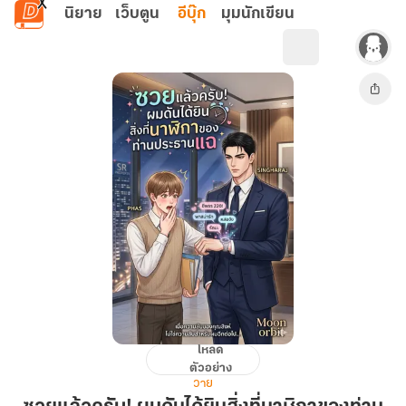
ข้ามไปยังเนื้อหาหลัก
นิยาย
เว็บตูน
อีบุ๊ก
มุมนักเขียน
โหลด
ซวย
ตัวอย่าง
แล้ว
วาย
ครับ!