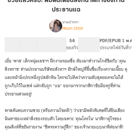
ซวยแล้วครับ! ผมดันได้ยินสิ่งที่นาฬิกาของท่าน
ผม
ประธานแฉ
ดัน
ได้ยิน
นามปากกา
สิ่ง
Moon Orbit
เรื่อง
ซวย
ที่
แล้ว
นาฬิกา
36 ตอน
60.07K
178
56
PG ทั่วไป
PDF/EPUB
1 พ.
ครับ!
สารบัญ
จำนวนคำ
ของ
จำนวนหน้า (A5)
ยอดวิว
ระดับเนื้อหา
ประเภทไฟล์
วันที่
ผม
ท่าน
ดัน
เมื่อ 'พาส' เด็กหนุ่มเลขาฯ ฝึกงานจอมซื่อ ต้องมาทำงานใกล้ชิดกับ 'คุณ
ประธาน
ได้ยิน
สิ่ง
แฉ
สิงหราช' ท่านประธานบริษัทอสังหาฯ ยักษ์ใหญ่ที่ขึ้นชื่อเรื่องความเนี๊ยบ ดุ
ที่
และหน้านิ่งประหนึ่งรูปสลักหิน ใครจะไปคิดว่าความลับสุดยอดจะไม่ได้
นาฬิกา
ถูกเก็บไว้ในเซฟ แต่กลับถูก "แฉ" ออกมาจากนาฬิกาข้อมือหรูที่ท่าน
ของ
ท่าน
ประธานสวมอยู่!
ประธาน
แฉ
พาสค้นพบความซวย (หรือความโชคดี?) ว่าเขามีพลังพิเศษที่ได้ยินเสียง
นินทาของเหล่าสิ่งของรอบตัว โดยเฉพาะ 'คุณโครโน' นาฬิกาคู่ใจของ
คุณสิงห์ที่ขยันรายงาน "ชีพจรความรู้สึก" ของเจ้านายแบบนาทีต่อนาที!