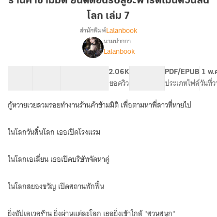
ร้านค้าข้ามมิติ ยินดีต้อนรับสู่อะพาร์ตเมนต์วันสิ้น
มิติ
โลก เล่ม 7
ยินดี
Lalanbook
สำนักพิมพ์
ต้อน
นามปากกา
รับ
เรื่อง
Lalanbook
ร้าน
สู่
ค้า
อะ
ข้าม
41 ตอน
74.98K
324
2.06K
PG ทั่วไป
PDF/EPUB
1 พ.
พาร์
มิติ
สารบัญ
จำนวนคำ
จำนวนหน้า (A5)
ยอดวิว
ระดับเนื้อหา
ประเภทไฟล์
วันที่
ต
ยินดี
เมน
ต้อน
กู้หวายเวยสวมรอยทำงานร้านค้าข้ามมิติ เพื่อตามหาพี่สาวที่หายไป
รับ
ต์
สู่
วัน
อะ
ในโลกวันสิ้นโลก เธอเปิดโรงแรม
สิ้น
พาร์
โลก
ต
ในโลกเอเลี่ยน เธอเปิดบริษัทจัดหาคู่
เล่ม
เมน
ต์
7
วัน
ในโลกสยองขวัญ เปิดสถานพักฟื้น
สิ้น
โลก
[นิยาย
ยิ่งอัปเลเวลร้าน ยิ่งผ่านแต่ละโลก เธอยิ่งเข้าใกล้ "สวนสนุก"