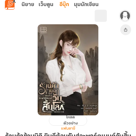
ข้ามไปยังเนื้อหาหลัก
นิยาย
เว็บตูน
อีบุ๊ก
มุมนักเขียน
โหลด
ร้าน
ตัวอย่าง
ค้า
แฟนตาซี
ข้าม