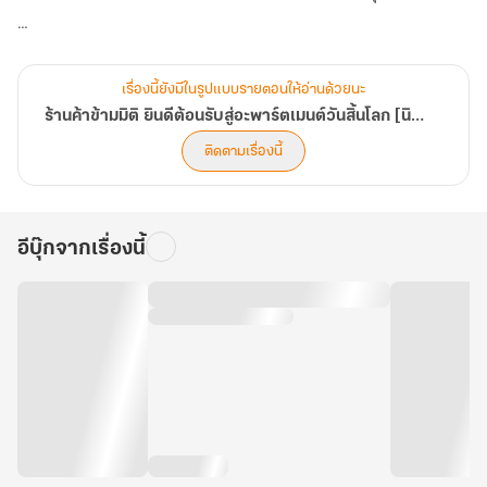
แปล]
ปลายทางที่ของสังเวยต่างไม่เคยได้หวนคืน...
เรื่องนี้ยังมีในรูปแบบรายตอนให้อ่านด้วยนะ
ตอนที่ 271-310
ร้านค้าข้ามมิติ ยินดีต้อนรับสู่อะพาร์ตเมนต์วันสิ้นโลก [นิยายแปล]
ติดตามเรื่องนี้
อีบุ๊กจากเรื่องนี้