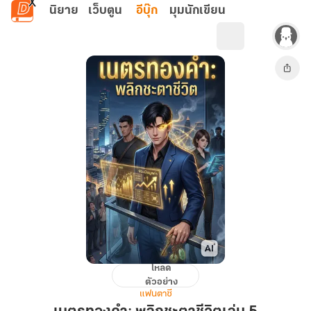
ข้ามไปยังเนื้อหาหลัก
นิยาย
เว็บตูน
อีบุ๊ก
มุมนักเขียน
โหลด
เนตร
ตัวอย่าง
ทองคำ:
แฟนตาซี
พลิก