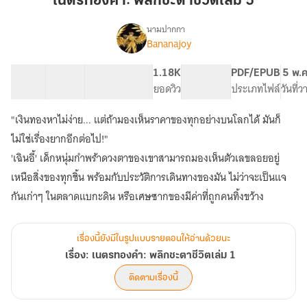
เนตรทองคำ: พลิกชะตาชีวิตเล่ม 5
ชะตา
ชีวิต
นามปากกา
Bananajoy
เรื่อง
เล่ม
เรื่อง:
5
เนตร
12 ตอน
34.72K
239
1.18K
PG ทั่วไป
PDF/EPUB
5 พ.
ทองคำ:
สารบัญ
จำนวนคำ
จำนวนหน้า (A5)
ยอดวิว
ระดับเนื้อหา
ประเภทไฟล์
วันที่
พลิก
ชะตา
"เงินทองหาไม่ง่าย... แต่ถ้ามองเห็นราคาของทุกอย่างบนโลกได้ มันก็
ชีวิต
เล่ม
ไม่ใช่เรื่องยากอีกต่อไป!"
1
'เฉินอี้' เด็กหนุ่มกำพร้าดวงตาของเขาสามารถมองเห็นตัวเลขลอยอยู่
เหนือสิ่งของทุกชิ้น พร้อมกับประวัติการเดินทางของมัน ไม่ว่าจะเป็นแจ
เรื่องนี้ยังมีในรูปแบบรายตอนให้อ่านด้วยนะ
เรื่อง: เนตรทองคำ: พลิกชะตาชีวิตเล่ม 1
ติดตามเรื่องนี้