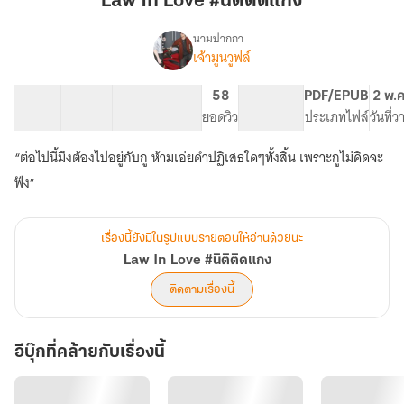
Law In Love #นิติติดแกง
#นิติ
ติด
นามปากกา
เจ้ามูนวูฟล์
Law
แกง
เรื่อง
In
Love
32 ตอน
69.66K
372
58
PG ทั่วไป
PDF/EPUB
2 พ.
#นิติ
สารบัญ
จำนวนคำ
จำนวนหน้า (A5)
ยอดวิว
ระดับเนื้อหา
ประเภทไฟล์
วันที่
ติด
แกง
“ต่อไปนี้มึงต้องไปอยู่กับกู ห้ามเอ่ยคำปฏิเสธใดๆทั้งสิ้น เพราะกูไม่คิดจะ
ฟัง”
เรื่องนี้ยังมีในรูปแบบรายตอนให้อ่านด้วยนะ
Law In Love #นิติติดแกง
ติดตามเรื่องนี้
อีบุ๊กที่คล้ายกับเรื่องนี้