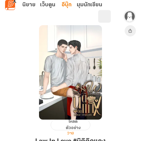
ข้ามไปยังเนื้อหาหลัก
นิยาย
เว็บตูน
อีบุ๊ก
มุมนักเขียน
โหลด
Law
ตัวอย่าง
In
วาย
Love