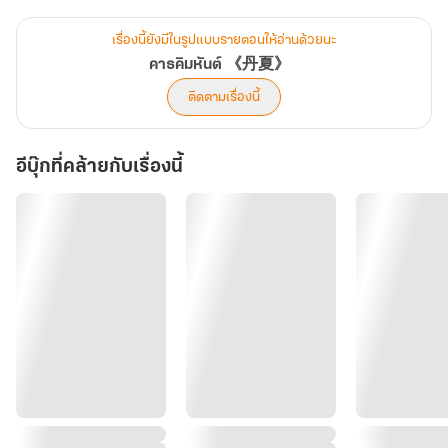
ในครั้งนี้นางตั้งใจใช้ ชินอ๋อง "หลี่ว์ซวิ่น" แห่งแคว้นเป่ยเป็นเครื่องมือ
เรื่องนี้ยังมีในรูปแบบรายตอนให้อ่านด้วยนะ
คาธคิมหันต์ 《丹夏》
ทว่า...
ติดตามเรื่องนี้
เขากลับให้ความร่วมมือดีเกินไป ดีจนนางต้องทบทวนอีกครั้ง
อีบุ๊กที่คล้ายกับเรื่องนี้
ว่าเหตุใดชายผู้นี้ ถึงได้ยินดีเป็นหมากของนางถึงเพียงนี้กัน!?