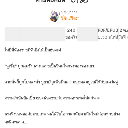
คาธคิมหันต์ 《丹夏》
夏》
นามปากกา
อี๋จินเฟิงซา
เรื่อง
คาธ
คิมหันต์
92 ตอน
216.32K
1.27K
240
PG ทั่วไป
PDF/EPUB
2 พ.
《丹
สารบัญ
จำนวนคำ
จำนวนหน้า (A5)
ยอดวิว
ระดับเนื้อหา
ประเภทไฟล์
วันที
夏》
ในปีที่น้องชายที่รักยิ่งได้เป็นฮ่องเต้
"ฉู่เซี่ย" ถูกคุมขัง นางกลายเป็นวิหคในกรงทองของเขา
จากนั้นก็ถูกโยนลงน้ำ บูชายัญเพื่อคืนความอุดมสมบูรณ์ให้กับแคว้นฉู่
ความรักอันบิดเบี้ยวของน้องชายก่อความอาฆาตให้แก่นาง
นางจึงวอนขอต่อทวยเทพ จนได้รับโอกาสกลับมาเกิดใหม่ก่อนทุกอย่าง
จะผิดพลาด