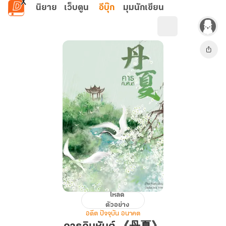
ข้ามไปยังเนื้อหาหลัก
นิยาย
เว็บตูน
อีบุ๊ก
มุมนักเขียน
โหลด
คาธ
ตัวอย่าง
คิมหันต์
อดีต ปัจจุบัน อนาคต
《丹