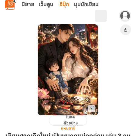
ข้ามไปยังเนื้อหาหลัก
นิยาย
เว็บตูน
อีบุ๊ก
มุมนักเขียน
โหลด
เซียน
ตัวอย่าง
สาว
แฟนตาซี
เกิด