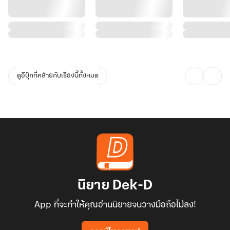
ดูอีบุ๊กที่คล้ายกับเรื่องนี้ทั้งหมด
นิยาย Dek-D
App ที่จะทำให้คุณอ่านนิยายจนวางมือถือไม่ลง!