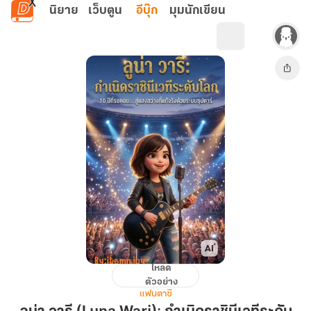
ข้ามไปยังเนื้อหาหลัก
นิยาย
เว็บตูน
อีบุ๊ก
มุมนักเขียน
โหลด
ลู
ตัวอย่าง
น่า
แฟนตาซี
วารี