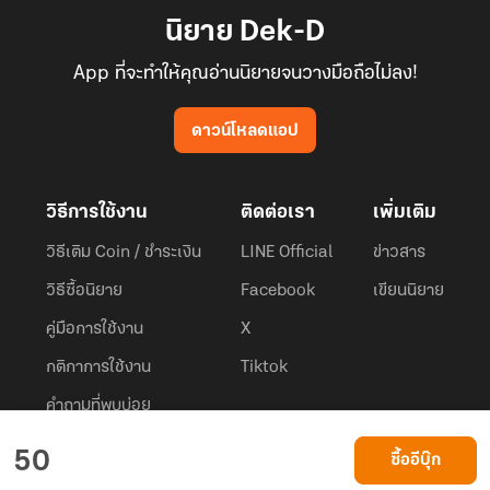
นิยาย Dek-D
App ที่จะทำให้คุณอ่านนิยายจนวางมือถือไม่ลง!
ดาวน์โหลดแอป
วิธีการใช้งาน
ติดต่อเรา
เพิ่มเติม
วิธีเติม Coin / ชำระเงิน
LINE Official
ข่าวสาร
วิธีซื้อนิยาย
Facebook
เขียนนิยาย
คู่มือการใช้งาน
X
กติกาการใช้งาน
Tiktok
คำถามที่พบบ่อย
Dek-D.com ใช้คุกกี้เพื่อพัฒนาประสบการณ์ของ ผู้ใช้ให้ดียิ่งขึ้น
50
ซื้ออีบุ๊ก
ยอมรับ
เรียนรู้เพิ่มเติมที่นี่
© 2026
Dek-D Interactive Co.,Ltd.
All rights reserved. |
Privacy Policy