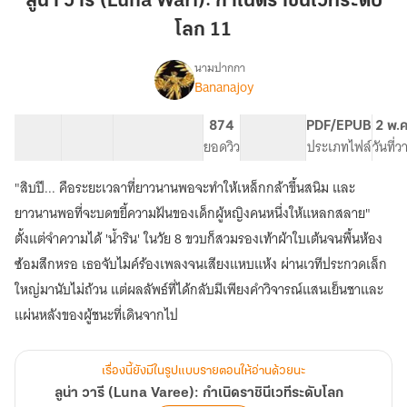
ลูน่า วารี (Luna Wari): กำเนิดราชินีเวทีระดับ
(Luna
โลก 11
Wari):
กำเนิด
นามปากกา
ราชินี
Bananajoy
เรื่อง
ลู
เวที
น่า
ระดับ
13 ตอน
32.86K
282
874
PG ทั่วไป
PDF/EPUB
2 พ.
วารี
สารบัญ
จำนวนคำ
โลก
จำนวนหน้า (A5)
ยอดวิว
ระดับเนื้อหา
ประเภทไฟล์
วันที่
(Luna
11
Varee):
"สิบปี... คือระยะเวลาที่ยาวนานพอจะทำให้เหล็กกล้าขึ้นสนิม และ
กำเนิด
ราชินี
ยาวนานพอที่จะบดขยี้ความฝันของเด็กผู้หญิงคนหนึ่งให้แหลกสลาย"
เวที
ตั้งแต่จำความได้ 'น้ำริน' ในวัย 8 ขวบก็สวมรองเท้าผ้าใบเต้นจนพื้นห้อง
ระดับ
ซ้อมสึกหรอ เธอจับไมค์ร้องเพลงจนเสียงแหบแห้ง ผ่านเวทีประกวดเล็ก
โลก
ใหญ่มานับไม่ถ้วน แต่ผลลัพธ์ที่ได้กลับมีเพียงคำวิจารณ์แสนเย็นชาและ
เรื่องนี้ยังมีในรูปแบบรายตอนให้อ่านด้วยนะ
ลูน่า วารี (Luna Varee): กำเนิดราชินีเวทีระดับโลก