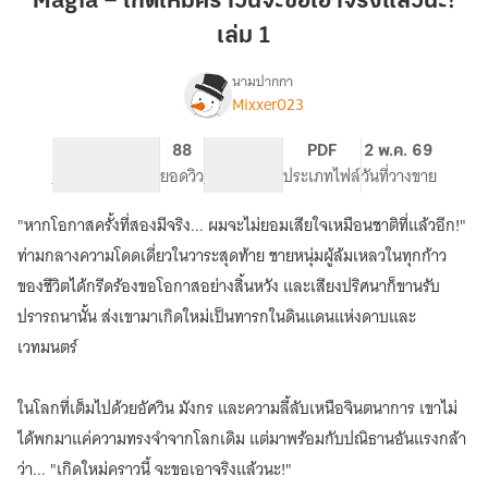
Magia – เกิดใหม่คราวนี้จะขอเอาจริงแล้วนะ!
ใหม่
เล่ม 1
คราว
นี้
นามปากกา
จะ
Mixxer023
Magia
เรื่อง
ขอ
–
เกิด
เอา
433
88
PG ทั่วไป
PDF
2 พ.ค. 69
ใหม่
จำนวนหน้า (A5)
จริง
ยอดวิว
ระดับเนื้อหา
ประเภทไฟล์
วันที่วางขาย
คราว
แล้ว
นี้
"หากโอกาสครั้งที่สองมีจริง... ผมจะไม่ยอมเสียใจเหมือนชาติที่แล้วอีก!"
นะ!
จะ
เล่ม
ท่ามกลางความโดดเดี่ยวในวาระสุดท้าย ชายหนุ่มผู้ล้มเหลวในทุกก้าว
ขอ
เอา
1
ของชีวิตได้กรีดร้องขอโอกาสอย่างสิ้นหวัง และเสียงปริศนาก็ขานรับ
จริง
ปรารถนานั้น ส่งเขามาเกิดใหม่เป็นทารกในดินแดนแห่งดาบและ
แล้ว
นะ!
เวทมนตร์
ในโลกที่เต็มไปด้วยอัศวิน มังกร และความลี้ลับเหนือจินตนาการ เขาไม่
ได้พกมาแค่ความทรงจำจากโลกเดิม แต่มาพร้อมกับปณิธานอันแรงกล้า
ว่า... "เกิดใหม่คราวนี้ จะขอเอาจริงแล้วนะ!"