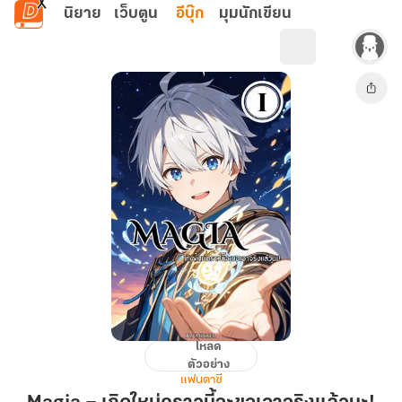
ข้ามไปยังเนื้อหาหลัก
นิยาย
เว็บตูน
อีบุ๊ก
มุมนักเขียน
โหลด
Magia
ตัวอย่าง
–
แฟนตาซี
เกิด