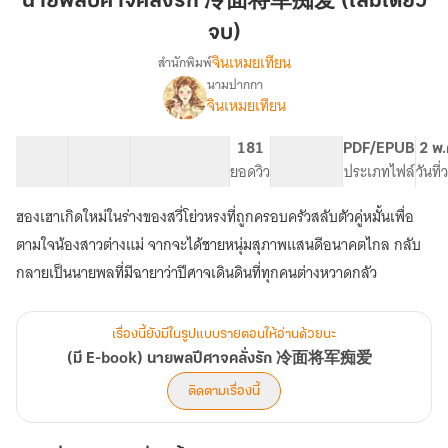
นายพลปีศาจคลั่งรัก 冷面将军痴爱 (เล่มเดียว
คลั่ง
จบ)
รัก
จินเหมยเทียน
สำนักพิมพ์
冷
นามปากกา
面
(มี
เรื่อง
จินเหมยเทียน
将
E-
book)
军
69 ตอน
105.78K
637
181
PG ทั่วไป
PDF/EPUB
2 พ.
นาย
痴
สารบัญ
จำนวนคำ
จำนวนหน้า (A5)
ยอดวิว
ระดับเนื้อหา
ประเภทไฟล์
วันที
พล
爱
ปีศาจ
(เล่ม
คลั่ง
ฮองเฮาเกิดใหม่ในร่างของสวี่โย่วหรงที่ถูกครอบครัวสลับตัวคู่หมั้นเพื่อ
เดียว
รัก
ตามใจน้องสาวต่างแม่ จากจะได้ชายหนุ่มสุภาพแสนดีอนาคตไกล กลับ
冷
จบ)
กลายเป็นนายพลที่มีฉายาว่าปีศาจเดินดินที่ทุกคนต่างหวาดกลัว
面
将
军
痴
เรื่องนี้ยังมีในรูปแบบรายตอนให้อ่านด้วยนะ
爱
(มี E-book) นายพลปีศาจคลั่งรัก 冷面将军痴爱
ติดตามเรื่องนี้