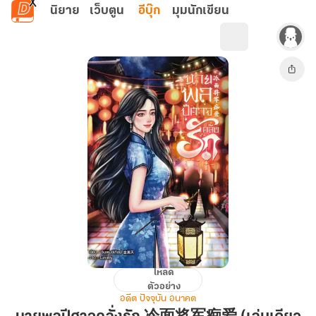
ข้ามไปยังเนื้อหาหลัก
นิยาย
เว็บตูน
อีบุ๊ก
มุมนักเขียน
โหลด
นาย
ตัวอย่าง
พล
อดีต ปัจจุบัน อนาคต
ปีศาจ