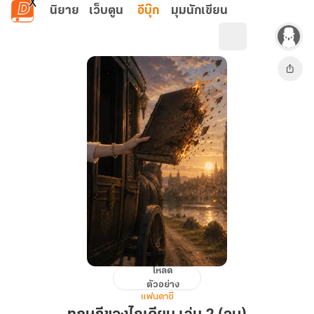
ข้ามไปยังเนื้อหาหลัก
นิยาย
เว็บตูน
อีบุ๊ก
มุมนักเขียน
โหลด
ทฤษฎี
ตัวอย่าง
ของ
แฟนตาซี
ไก