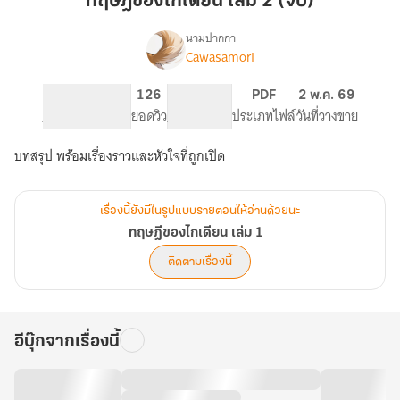
ทฤษฎีของไกเดียน เล่ม 2 (จบ)
เดีย
น
นามปากกา
Cawasamori
เรื่อง
เล่ม
ทฤษฎี
2
ของ
177
126
PG ทั่วไป
PDF
2 พ.ค. 69
(จบ)
ไก
จำนวนหน้า (A5)
ยอดวิว
ระดับเนื้อหา
ประเภทไฟล์
วันที่วางขาย
เดีย
น
บทสรุป พร้อมเรื่องราวและหัวใจที่ถูกเปิด
เล่ม
1
เรื่องนี้ยังมีในรูปแบบรายตอนให้อ่านด้วยนะ
ทฤษฎีของไกเดียน เล่ม 1
ติดตามเรื่องนี้
อีบุ๊กจากเรื่องนี้