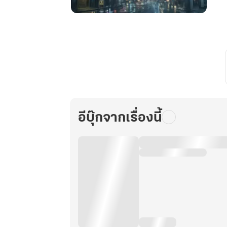
เศษ
เสี้ยว
อนาคต:
รวย
เงียบ
ขยับ
โลก
เล่ม
12
อีบุ๊กจากเรื่องนี้