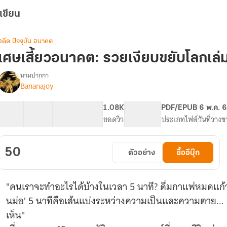
เขียน
อดีต ปัจจุบัน อนาคต
เศษเสี้ยวอนาคต: รวยเงียบขยับโลกเล่
นามปากกา
Bananajoy
รื่อง
เศษ
เสี้ยว
12 ตอน
30.44K
258
1.08K
PG ทั่วไป
PDF/EPUB
6 พ.ค. 
อนาคต:
สารบัญ
จำนวนคำ
จำนวนหน้า (A5)
ยอดวิว
ระดับเนื้อหา
ประเภทไฟล์
วันที่วาง
รวย
เงียบ
ขยับ
50
ตัวอย่าง
ซื้ออีบุ๊ก
โลก
"คนเราจะทำอะไรได้บ้างในเวลา 5 นาที? ดื่มกาแฟหมดแก้ว?
นม่อ' 5 นาทีคือเส้นแบ่งระหว่างความเป็นและความตาย...
เห็น"