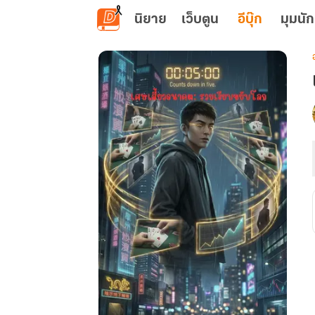
ข้ามไปยังเนื้อหาหลัก
นิยาย
เว็บตูน
อีบุ๊ก
มุมนัก
เ