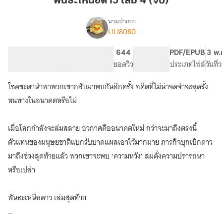
พันธะเหนือดาว เล่ม 4 (จบ)
เล่ม
4
นามปากกา
LiLi8080
เรื่อง
(จบ)
พันธะ
เหนือ
50 ตอน
177.16K
644
644
PG ทั่วไป
PDF/EPUB
3 พ.
ดาว
สารบัญ
จำนวนคำ
จำนวนหน้า (A5)
ยอดวิว
ระดับเนื้อหา
ประเภทไฟล์
วันที
[Omegaverse]
โชคชะตานำพาพวกเขากลับมาพบกันอีกครั้ง อดีตที่ไม่น่าจดจำจะฉุดรั้ง
หนทางในอนาคตหรือไม่
เมื่อโลกกำลังจะล่มสลาย อวกาศคืออนาคตใหม่ กว่าจะมาถึงตรงนี้
ตัวแทนของมนุษยชาติแบกรับบาดแผลเอาไว้มากมาย ภารกิจบุกเบิกดาว
มาถึงช่วงสุดท้ายแล้ว พวกเขาจะพบ ‘ความหวัง’ สมดั่งความปรารถนา
หรือเปล่า
พันธะเหนือดาว เล่มสุดท้าย