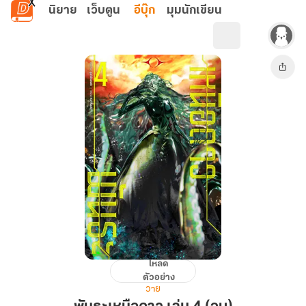
ข้ามไปยังเนื้อหาหลัก
นิยาย
เว็บตูน
อีบุ๊ก
มุมนักเขียน
โหลด
พันธะ
ตัวอย่าง
เหนือ
วาย
ดาว