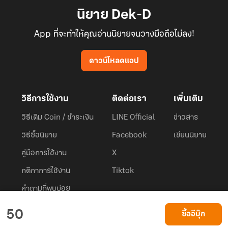
นิยาย Dek-D
App ที่จะทำให้คุณอ่านนิยายจนวางมือถือไม่ลง!
ดาวน์โหลดแอป
วิธีการใช้งาน
ติดต่อเรา
เพิ่มเติม
วิธีเติม Coin / ชำระเงิน
LINE Official
ข่าวสาร
วิธีซื้อนิยาย
Facebook
เขียนนิยาย
คู่มือการใช้งาน
X
กติกาการใช้งาน
Tiktok
คำถามที่พบบ่อย
Dek-D.com ใช้คุกกี้เพื่อพัฒนาประสบการณ์ของ ผู้ใช้ให้ดียิ่งขึ้น
50
ซื้ออีบุ๊ก
ยอมรับ
เรียนรู้เพิ่มเติมที่นี่
© 2026
Dek-D Interactive Co.,Ltd.
All rights reserved. |
Privacy Policy