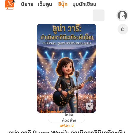
ข้ามไปยังเนื้อหาหลัก
นิยาย
เว็บตูน
อีบุ๊ก
มุมนักเขียน
โหลด
ลู
ตัวอย่าง
น่า
แฟนตาซี
วารี