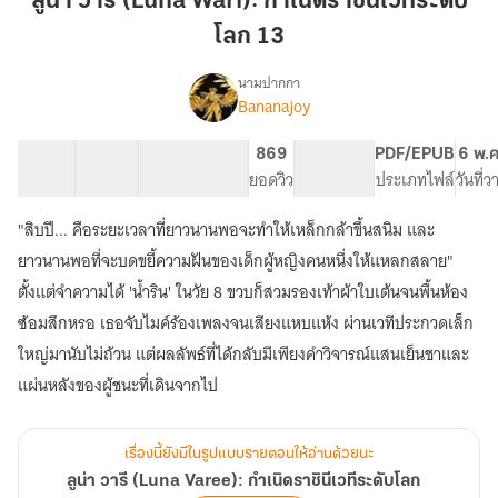
ลูน่า วารี (Luna Wari): กำเนิดราชินีเวทีระดับ
(Luna
โลก 13
Wari):
กำเนิด
นามปากกา
ราชินี
Bananajoy
เรื่อง
ลู
เวที
น่า
ระดับ
13 ตอน
29.95K
261
869
PG ทั่วไป
PDF/EPUB
6 พ.
วารี
สารบัญ
จำนวนคำ
โลก
จำนวนหน้า (A5)
ยอดวิว
ระดับเนื้อหา
ประเภทไฟล์
วันที่
(Luna
13
Varee):
"สิบปี... คือระยะเวลาที่ยาวนานพอจะทำให้เหล็กกล้าขึ้นสนิม และ
กำเนิด
ราชินี
ยาวนานพอที่จะบดขยี้ความฝันของเด็กผู้หญิงคนหนึ่งให้แหลกสลาย"
เวที
ตั้งแต่จำความได้ 'น้ำริน' ในวัย 8 ขวบก็สวมรองเท้าผ้าใบเต้นจนพื้นห้อง
ระดับ
ซ้อมสึกหรอ เธอจับไมค์ร้องเพลงจนเสียงแหบแห้ง ผ่านเวทีประกวดเล็ก
โลก
ใหญ่มานับไม่ถ้วน แต่ผลลัพธ์ที่ได้กลับมีเพียงคำวิจารณ์แสนเย็นชาและ
เรื่องนี้ยังมีในรูปแบบรายตอนให้อ่านด้วยนะ
ลูน่า วารี (Luna Varee): กำเนิดราชินีเวทีระดับโลก