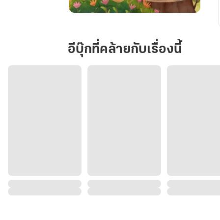
ภารกิจ
ปั้น
ทาส
อีบุ๊กที่คล้ายกับเรื่องนี้
(สลัด
คาน
ทอง)