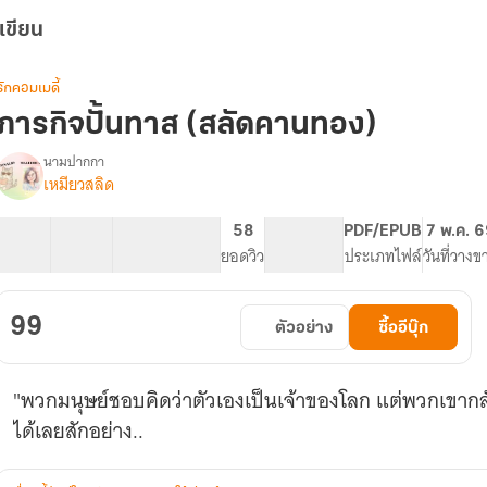
เขียน
รักคอมเมดี้
ภารกิจปั้นทาส (สลัดคานทอง)
นามปากกา
เหมียวสลิด
รื่อง
ภารกิจ
ปั้น
28 ตอน
40.16K
190
58
PG ทั่วไป
PDF/EPUB
7 พ.ค. 
ทาส
สารบัญ
จำนวนคำ
จำนวนหน้า (A5)
ยอดวิว
ระดับเนื้อหา
ประเภทไฟล์
วันที่วางข
(สลัด
คาน
ทอง)
99
ตัวอย่าง
ซื้ออีบุ๊ก
"พวกมนุษย์ชอบคิดว่าตัวเองเป็นเจ้าของโลก แต่พวกเขากลับจ
ได้เลยสักอย่าง..