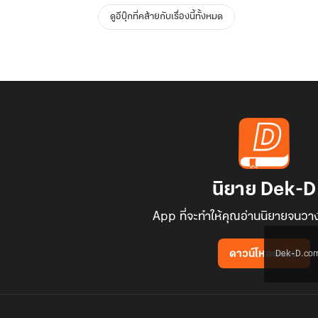
ดูอีบุ๊กที่คล้ายกับเรื่องนี้ทั้งหมด
นิยาย Dek-D
App ที่จะทำให้คุณอ่านนิยายจนวาง
Dek-D.com ใช
ดาวน์โหลดแอป