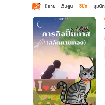
ข้ามไปยังเนื้อหาหลัก
นิยาย
เว็บตูน
อีบุ๊ก
มุมนัก
เ