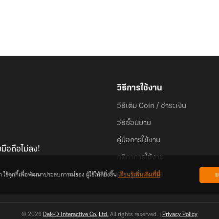
วิธีการใช้งาน
วิธีเติม Coin / ชำระเงิน
วิธีซื้อนิยาย
คู่มือการใช้งาน
มือถือไม่ลง!
กติกาการใช้งาน
้คุกกี้เพื่อพัฒนาประสบการณ์ของ ผู้ใช้ให้ดียิ่งขึ้น
เรียนรู้เพิ่มเติมที่นี่
ย
คำถามที่พบบ่อย
© 2026
Dek-D Interactive Co.,Ltd.
All rights reserved. |
Privacy Policy