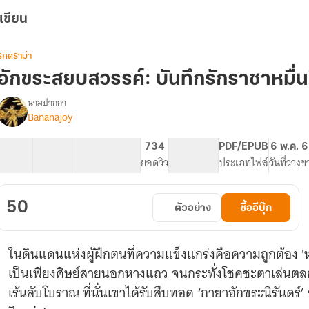
เขียน
รักดราม่า
อักขระสยบสวรรค์: บันทึกรักราชาหมื่น
นามปากกา
Bananajoy
รื่อง
อักขระ
สยบ
13 ตอน
28.41K
239
734
PG ทั่วไป
PDF/EPUB
6 พ.ค. 
สวรรค์:
สารบัญ
จำนวนคำ
จำนวนหน้า (A5)
ยอดวิว
ระดับเนื้อหา
ประเภทไฟล์
วันที่วางข
บันทึก
รัก
ราชา
50
ตัวอย่าง
ซื้ออีบุ๊ก
หมื่น
วิชา
เล่ม
ในดินแดนแห่งผู้ฝึกตนที่ความแข็งแกร่งคือความถูกต้อง 'หล
1
เป็นเพียงศิษย์สายนอกหางแถว จนกระทั่งโชคชะตาเล่นตลก (
เร้นลับโบราณ ที่นั่นเขาได้รับสืบทอด ‘กายาอักขระนิรันดร์’ 