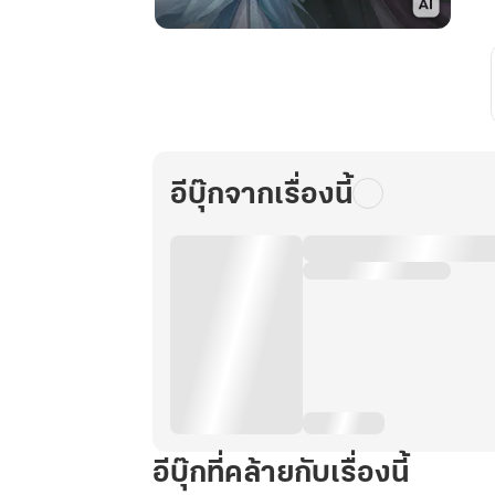
อักขระ
สยบ
สวรรค์:
บันทึก
รัก
ราชา
อีบุ๊กจากเรื่องนี้
หมื่น
วิชา
เล่ม
9
อีบุ๊กที่คล้ายกับเรื่องนี้