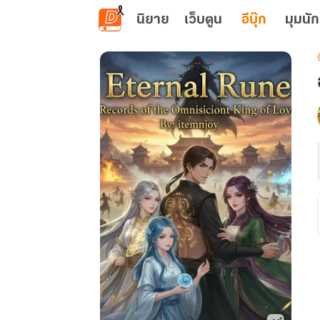
ข้ามไปยังเนื้อหาหลัก
นิยาย
เว็บตูน
อีบุ๊ก
มุมนัก
เ