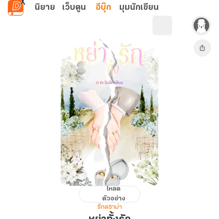
ข้ามไปยังเนื้อหาหลัก
นิยาย
เว็บตูน
อีบุ๊ก
มุมนักเขียน
โหลด
หย่า
ตัวอย่าง
ทั้ง
รักดราม่า
รัก