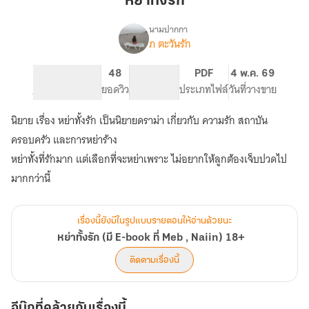
หย่าทั้งรัก
นามปากกา
ภ ตะวันรัก
เรื่อง
หย่า
ทั้ง
347
48
PG ทั่วไป
PDF
4 พ.ค. 69
รัก
จำนวนหน้า (A5)
ยอดวิว
ระดับเนื้อหา
ประเภทไฟล์
วันที่วางขาย
(มี
E-
นิยาย เรื่อง หย่าทั้งรัก เป็นนิยายดราม่า เกี่ยวกับ ความรัก สถาบัน
book
ที่
ครอบครัว และการหย่าร้าง
Meb
หย่าทั้งที่รักมาก แต่เลือกที่จะหย่าเพราะ ไม่อยากให้ลูกต้องเจ็บปวดไป
,
มากกว่านี้
Naiin)
18+
เรื่องนี้ยังมีในรูปแบบรายตอนให้อ่านด้วยนะ
หย่าทั้งรัก (มี E-book ที่ Meb , Naiin) 18+
ติดตามเรื่องนี้
อีบุ๊กที่คล้ายกับเรื่องนี้