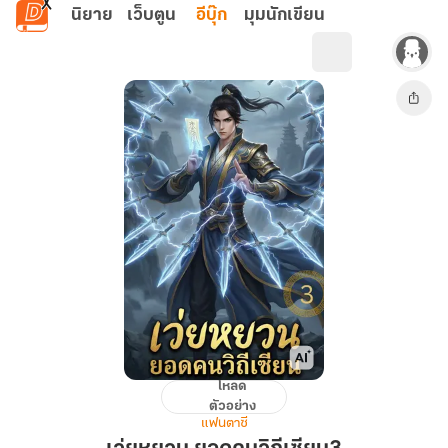
ข้ามไปยังเนื้อหาหลัก
นิยาย
เว็บตูน
อีบุ๊ก
มุมนักเขียน
โหลด
เว่ย
ตัวอย่าง
หยวน
แฟนตาซี
ยอด