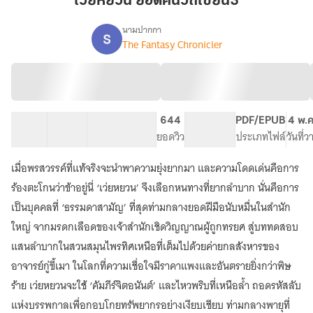
เว่ยหยวน ยอดคนวิถีเซียน3
คน
วิถี
นามปากกา
The Fantasy Chronicler
เรื่อง
เซียน3
เว่ย
หยวน
ยอด
คน
วิถี
32 ตอน
83.94K
913
644
PG ทั่วไป
PDF/EPUB
4 พ.
เซียน
สารบัญ
จำนวนคำ
จำนวนหน้า (A5)
ยอดวิว
ระดับเนื้อหา
ประเภทไฟล์
วันที่
เมื่อพรสวรรค์ที่แท้จริงจะนำพาความยุ่งยากมา และความโดดเด่นคือการ
ร้องตะโกนว่าข้าอยู่นี่ ‘เว่ยหยวน’ จึงเลือกหนทางที่ยากลำบาก นั่นคือการ
เป็นบุคคลที่ ‘ธรรมดาสามัญ’ ที่สุดท่ามกลางยอดฝีมือนับหมื่นในสำนัก
ใหญ่ จากมรดกเลือดของเจ้าสำนักเชิดวิญญาณผู้ถูกทรยศ สู่บททดสอบ
แสนลำบากในสวนสมุนไพรทิศเหนือที่เต็มไปด้วยค่ายกลสังหารของ
อาจารย์กู่ขี้เมา ในโลกที่ความเชื่อใจมีราคาแพงและอันตรายยิ่งกว่าพิษ
ร้าย เว่ยหยวนจะใช้ ‘คัมภีร์จิตอนันต์’ และไหวพริบที่เหนือล้ำ ถอดรหัสลับ
แห่งบรรพกาลเพื่อกอบโกยทรัพยากรอย่างเงียบเชียบ ท่ามกลางพายุที่