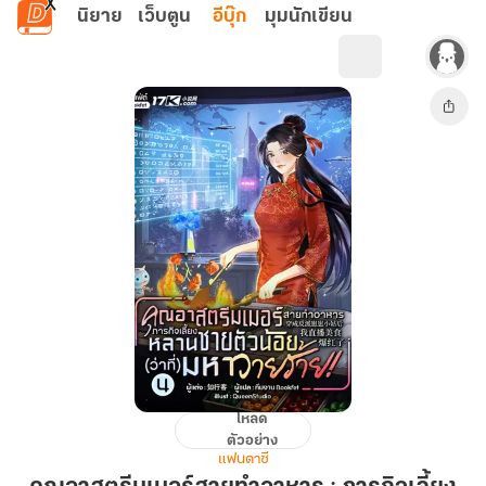
ข้ามไปยังเนื้อหาหลัก
นิยาย
เว็บตูน
อีบุ๊ก
มุมนักเขียน
โหลด
คุณ
ตัวอย่าง
อา
แฟนตาซี
สตรี