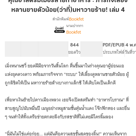
คุณอาสตรีมเมอร์สายทำอาหาร : ภารกิจเลี้ยง
ม
หลานชายตัวน้อย(ว่าที่)มหาวายร้าย! เล่ม 4
เม
Bookfet
สำนักพิมพ์
อร์
นามปากกา
สาย
เรื่อง
Bookfet
คุณ
ทำ
อา
อาหาร
สตรี
40 ตอน
58.38K
483
844
PG ทั่วไป
PDF/EPUB
4 พ.
:
ม
สารบัญ
จำนวนคำ
จำนวนหน้า (A5)
ยอดวิว
ระดับเนื้อหา
ประเภทไฟล์
วันที่
ภารกิจ
เม
เลี้ยง
อร์
เมิ่งหนานซวี่ ยอดฝีมือจากวันสิ้นโลก ตื่นขึ้นมาในร่างคุณอาผู้อ่อนแอ
สาย
หลาน
แห่งยุคดวงดาว พร้อมภารกิจจาก "ระบบ" ให้เลี้ยงดูหลานชายตัวน้อย ผู้
ทำ
ชาย
อาหาร
ถูกลิขิตให้เป็น มหาวายร้ายล้างบางกาแล็กซี ให้เติบโตเป็นเด็กดี
ตัว
:
น้อย(ว่าที่)มหา
ภารกิจ
เพื่อหาเงินย้ายไปดาวเมืองหลวง เธอจึงเปิดสตรีมทำ "อาหารโบราณ" ที่
วาย
เลี้ยง
หลาน
ร้าย!
สาบสูญไปนับหมื่นปี เมนูอย่างหมูสามชั้นตุ๋นน้ำแดง โจ๊กฟักทอง และอื่น
ชาย
เล่ม
ๆ จนทำให้ทั้งเครือข่ายตกตะลึงกับรสชาติที่ไม่เคยมีใครลิ้มลอง
ตัว
4
น้อย(ว่าที่)มหา
วาย
"นี่มันไม่ใช่แค่อร่อย... แต่มันคือความสุขขั้นสุดของลิ้น!" ความเห็นจาก