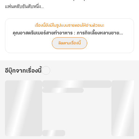
ร้าย!
แฟนคลับอันดับหนึ่ง
แต่ชีวิตกลับวุ่นวายยิ่งขึ้น เมื่อเธอเก็บแมวขาวบาดเจ็บมาเลี้ยง โดยไม่รู้ว่า
เรื่องนี้ยังมีในรูปแบบรายตอนให้อ่านด้วยนะ
แท้จริงเขาคือจอมพลดาราจักรที่กำลังถูกไล่ล่า ท่ามกลางศัตรู ครอบครัว
คุณอาสตรีมเมอร์สายทำอาหาร : ภารกิจเลี้ยงหลานชายตัวน้อย(ว่าที่)มหาวายร้าย!
เดิม และสงครามโซเซียล เมิ่งหนานซวี่จะใช้ทั้งแส้และตะหลิว ปกป้อง
ติดตามเรื่องนี้
หลานชาย และเปลี่ยนชะตาจักรวาลได้หรือไม่? (บทที่ 121-160)
อีบุ๊กจากเรื่องนี้