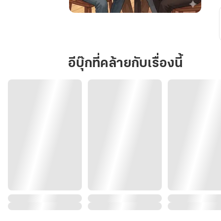
สี่
มุม
รัก
ที่
อีบุ๊กที่คล้ายกับเรื่องนี้
วน
เวียน