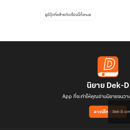
ดูอีบุ๊กที่คล้ายกับเรื่องนี้ทั้งหมด
นิยาย Dek-D
App ที่จะทำให้คุณอ่านนิยายจนวาง
Dek-D.com ใช
ดาวน์โหลดแอป