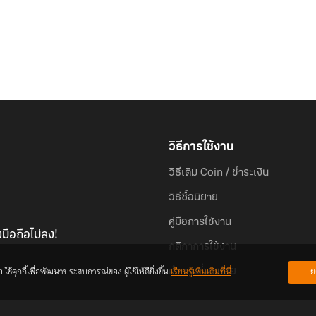
วิธีการใช้งาน
วิธีเติม Coin / ชำระเงิน
วิธีซื้อนิยาย
คู่มือการใช้งาน
มือถือไม่ลง!
กติกาการใช้งาน
้คุกกี้เพื่อพัฒนาประสบการณ์ของ ผู้ใช้ให้ดียิ่งขึ้น
เรียนรู้เพิ่มเติมที่นี่
ย
คำถามที่พบบ่อย