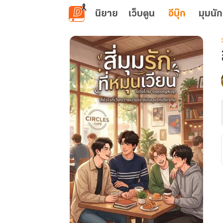
ข้ามไปยังเนื้อหาหลัก
นิยาย
เว็บตูน
อีบุ๊ก
มุมนัก
เ
ส
ท