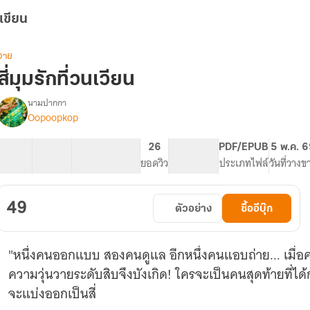
เขียน
วาย
สี่มุมรักที่วนเวียน
นามปากกา
Oopoopkop
รื่อง
ี่
มุม
22 ตอน
12.58K
63
26
PG ทั่วไป
PDF/EPUB
5 พ.ค. 
รัก
สารบัญ
จำนวนคำ
จำนวนหน้า (A5)
ยอดวิว
ระดับเนื้อหา
ประเภทไฟล์
วันที่วางข
ี่
วน
เวียน
49
ตัวอย่าง
ซื้ออีบุ๊ก
"หนึ่งคนออกแบบ สองคนดูแล อีกหนึ่งคนแอบถ่าย... เมื่อคว
ความวุ่นวายระดับสิบจึงบังเกิด! ใครจะเป็นคนสุดท้ายที่ได้ก
จะแบ่งออกเป็นสี่