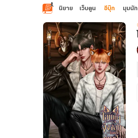
ข้ามไปยังเนื้อหาหลัก
นิยาย
เว็บตูน
อีบุ๊ก
มุมนัก
เ