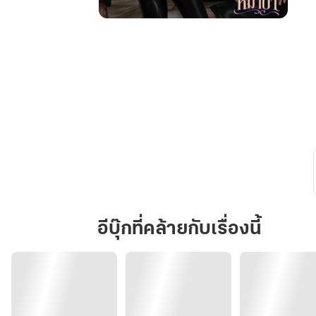
โอ
เม
ก้า
จิ้งจอก
ใน
ดง
หมาป่า
(อี
นิ
กม่าxโอ
เม
ก้า)
อีบุ๊กที่คล้ายกับเรื่องนี้