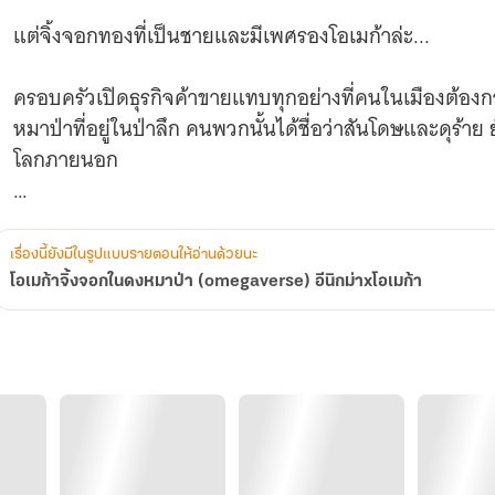
แต่จิ้งจอกทองที่เป็นชายและมีเพศรองโอเมก้าล่ะ...
ครอบครัวเปิดธุรกิจค้าขายแทบทุกอย่างที่คนในเมืองต้องก
หมาป่าที่อยู่ในป่าลึก คนพวกนั้นได้ชื่อว่าสันโดษและดุร้าย
โลกภายนอก
เรื่องนี้ยังมีในรูปแบบรายตอนให้อ่านด้วยนะ
“แกต้องแต่งงานเข้าไปอยู่กับหมาป่า” คำพูดที่เหมือนฟ้าผ่าลงมากลางหัว ลูเซลตัวแข็งทื่อ แต่
โอเมก้าจิ้งจอกในดงหมาป่า (omegaverse) อีนิกม่าxโอเมก้า
สุดท้ายเมื่อทำอะไรไม่ได้เลยเดินทางเข้าป่าลึกนานถึงเจ็ดว
ว่าจะน่ากลัวขนาดไหน
จากโอเมก้าที่ใช้ชีวิตอยู่ในเมืองมาตลอด กลายเป็นโอเมก้าจ