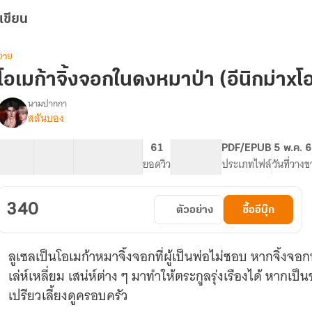
เขียน
วาย
โอเมก้าจิ้งจอกในดงหมาป่า (อีนิกม่าxโ
นามปากกา
สลันบอง
รื่อง
โอ
เม
35 ตอน
82.33K
478
61
PG ทั่วไป
PDF/EPUB
5 พ.ค. 
ก้า
สารบัญ
จำนวนคำ
จำนวนหน้า (A5)
ยอดวิว
ระดับเนื้อหา
ประเภทไฟล์
วันที่วาง
จิ้งจอก
ใน
ดง
340
ตัวอย่าง
ซื้ออีบุ๊ก
หมาป่า
(omegaverse)
อี
ลูเซลเป็นโอเมก้าหมาจิ้งจอกที่ผู้เป็นพ่อไม่ชอบ หากจิ้งจอ
นิ
กม่าxโอ
เล่ห์เหลี่ยม เสน่ห์ต่าง ๆ มาทำให้ตระกูลรุ่งเรืองได้ หากเป
เม
เปรียวเลี้ยงดูครอบครัว
ก้า