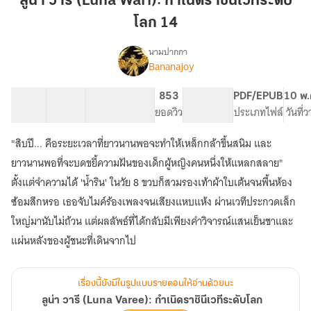
ลูน่า วารี (Luna Wari): กำเนิดราชินีเวทีระดับ
(Luna
โลก 14
Wari):
กำเนิด
นามปากกา
ราชินี
Bananajoy
เรื่อง
ลู
เวที
น่า
ระดับ
12 ตอน
27.66K
238
853
PG ทั่วไป
PDF/EPUB
10 พ.
วารี
สารบัญ
จำนวนคำ
โลก
จำนวนหน้า (A5)
ยอดวิว
ระดับเนื้อหา
ประเภทไฟล์
วันที่
(Luna
14
Varee):
"สิบปี... คือระยะเวลาที่ยาวนานพอจะทำให้เหล็กกล้าขึ้นสนิม และ
กำเนิด
ราชินี
ยาวนานพอที่จะบดขยี้ความฝันของเด็กผู้หญิงคนหนึ่งให้แหลกสลาย"
เวที
ตั้งแต่จำความได้ 'น้ำริน' ในวัย 8 ขวบก็สวมรองเท้าผ้าใบเต้นจนพื้นห้อง
ระดับ
ซ้อมสึกหรอ เธอจับไมค์ร้องเพลงจนเสียงแหบแห้ง ผ่านเวทีประกวดเล็ก
โลก
ใหญ่มานับไม่ถ้วน แต่ผลลัพธ์ที่ได้กลับมีเพียงคำวิจารณ์แสนเย็นชาและ
เรื่องนี้ยังมีในรูปแบบรายตอนให้อ่านด้วยนะ
ลูน่า วารี (Luna Varee): กำเนิดราชินีเวทีระดับโลก