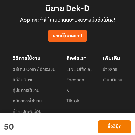
นิยาย Dek-D
App ที่จะทำให้คุณอ่านนิยายจนวางมือถือไม่ลง!
ดาวน์โหลดแอป
วิธีการใช้งาน
ติดต่อเรา
เพิ่มเติม
วิธีเติม Coin / ชำระเงิน
LINE Official
ข่าวสาร
วิธีซื้อนิยาย
Facebook
เขียนนิยาย
คู่มือการใช้งาน
X
กติกาการใช้งาน
Tiktok
คำถามที่พบบ่อย
Dek-D.com ใช้คุกกี้เพื่อพัฒนาประสบการณ์ของ ผู้ใช้ให้ดียิ่งขึ้น
50
ซื้ออีบุ๊ก
ยอมรับ
เรียนรู้เพิ่มเติมที่นี่
© 2026
Dek-D Interactive Co.,Ltd.
All rights reserved. |
Privacy Policy