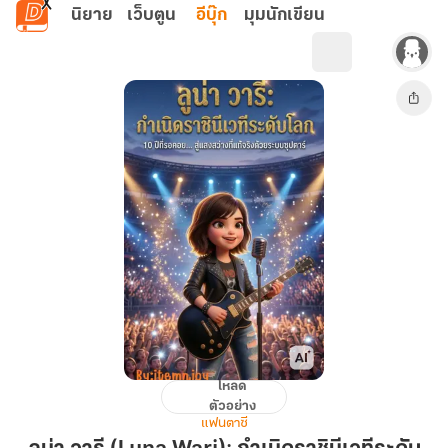
ข้ามไปยังเนื้อหาหลัก
นิยาย
เว็บตูน
อีบุ๊ก
มุมนักเขียน
โหลด
ลู
ตัวอย่าง
น่า
แฟนตาซี
วารี