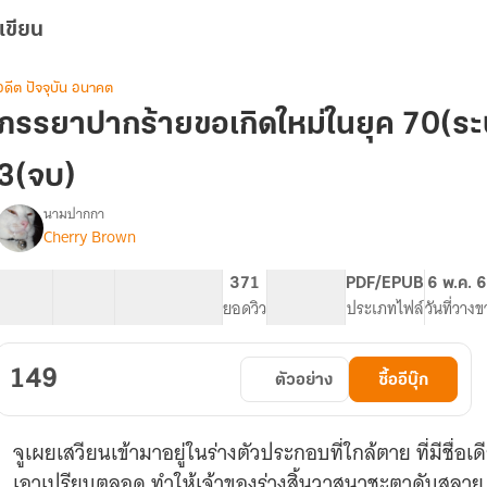
เขียน
อดีต ปัจจุบัน อนาคต
ภรรยาปากร้ายขอเกิดใหม่ในยุค 70(ระ
3(จบ)
นามปากกา
Cherry Brown
รื่อง
ภรรยา
ปาก
36 ตอน
52.25K
305
371
PG ทั่วไป
PDF/EPUB
6 พ.ค. 
ร้าย
สารบัญ
จำนวนคำ
จำนวนหน้า (A5)
ยอดวิว
ระดับเนื้อหา
ประเภทไฟล์
วันที่วาง
ขอ
เกิด
ใหม่
149
ตัวอย่าง
ซื้ออีบุ๊ก
ใน
ยุค
70(ระบบ
จูเผยเสวียนเข้ามาอยู่ในร่างตัวประกอบที่ใกล้ตาย ที่มีชื่อเ
สะสม
แต้ม)
เอาเปรียบตลอด ทำให้เจ้าของร่างสิ้นวาสนาชะตาดับสลาย