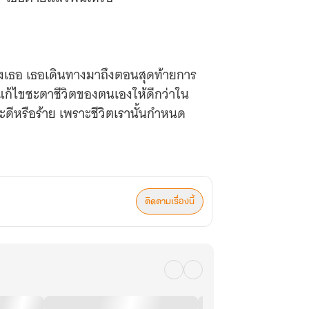
จของเธอ เธอเดินทางมาถึงตอนสุดท้ายการ
แก้ไขชะตาชีวิตของตนเองให้ดีกว่าใน
่าจะดีหรือร้าย เพราะชีวิตเรานั้นกำหนด
้เล่น เรื่อง สายสัมพันธ์ด้วยรัก(ซ่งข่าย
ติดตามเรื่องนี้