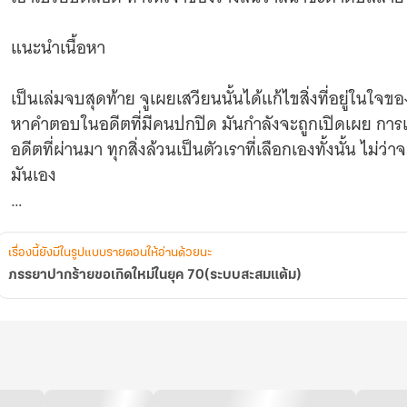
แนะนำเนื้อหา
เป็นเล่มจบสุดท้าย จูเผยเสวียนนั้นได้แก้ไขสิ่งที่อยู่ในใ
หาคำตอบในอดีตที่มีคนปกปิด มันกำลังจะถูกเปิดเผย การ
อดีตที่ผ่านมา ทุกสิ่งล้วนเป็นตัวเราที่เลือกเองทั้งนั้น ไม่ว
มันเอง
*******
มีเรื่องแยกคู่ของซ่งข่ายหลุน หนุ่มยุวปัญญาชน แสนเจ้าชู้ ขี
เรื่องนี้ยังมีในรูปแบบรายตอนให้อ่านด้วยนะ
หลุนx…) กดติดตามได้นะคะ…ขอบพระคุณเป็นอย่างสูงค่ะ
ภรรยาปากร้ายขอเกิดใหม่ในยุค 70(ระบบสะสมแต้ม)