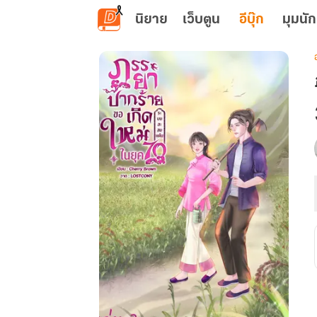
ข้ามไปยังเนื้อหาหลัก
นิยาย
เว็บตูน
อีบุ๊ก
มุมนัก
เ