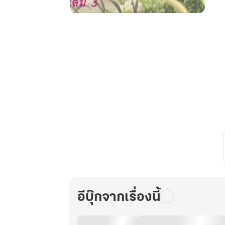
ภรรยา
ปาก
ร้าย
ขอ
เกิด
ใหม่
ใน
ยุค
70(ระบบ
สะสม
แต้ม)
เล่ม
3(จบ)
อีบุ๊กจากเรื่องนี้