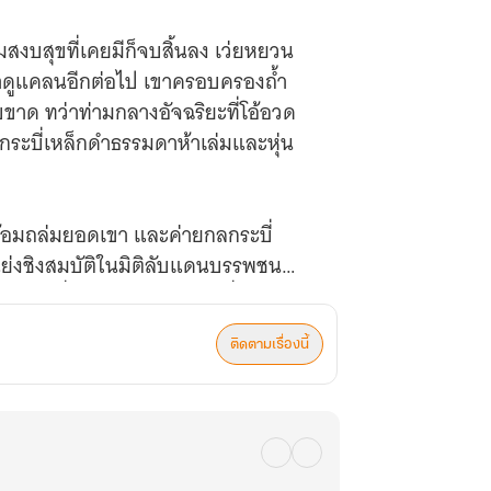
มสงบสุขที่เคยมีก็จบสิ้นลง เว่ยหยวน
ล้าดูแคลนอีกต่อไป เขาครอบครองถ้ำ
าด ทว่าท่ามกลางอัจฉริยะที่โอ้อวด
ระบี่เหล็กดำธรรมดาห้าเล่มและหุ่น
่พร้อมถล่มยอดเขา และค่ายกลกระบี่
ังแย่งชิงสมบัติในมิติลับแดนบรรพชน
นตรายที่แท้จริงจากเผ่ามารที่ซ่อนอยู่ใน
ติดตามเรื่องนี้