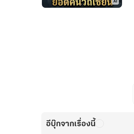
เว่ย
หยวน
ยอด
คน
วิถี
เซียน4
อีบุ๊กจากเรื่องนี้