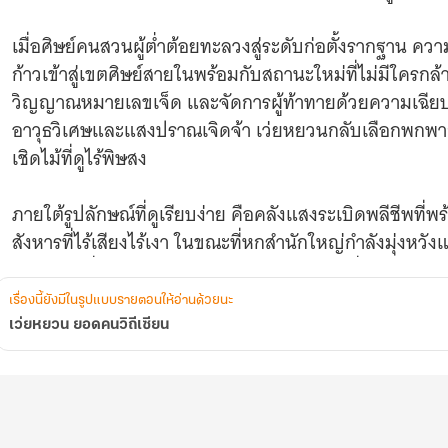
เมื่อศิษย์คนสวนผู้ต่ำต้อยทะลวงสู่ระดับก่อตั้งรากฐาน ควา
ก้าวเข้าสู่เขตศิษย์สายในพร้อมกับสถานะใหม่ที่ไม่มีใครก
วิญญาณหมายเลขเจ็ด และจัดการผู้ท้าทายด้วยความเฉียบข
อาวุธวิเศษและแสงปราณเจิดจ้า เว่ยหยวนกลับเลือกพกพาก
เชิดไม้ที่ดูไร้พิษสง
ภายใต้รูปลักษณ์ที่ดูเรียบง่าย คือคลังแสงระเบิดพลีชีพที
สังหารที่ไร้เสียงไร้เงา ในขณะที่หกสำนักใหญ่กำลังมุ่งหว
อย่างบ้าคลั่ง เว่ยหยวนกลับเป็นเพียงคนเดียวที่มองเห็นภยั
เรื่องนี้ยังมีในรูปแบบรายตอนให้อ่านด้วยนะ
เว่ยหยวน ยอดคนวิถีเซียน