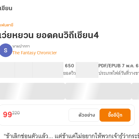
เขียน
แฟนตาซี
เว่ยหยวน ยอดคนวิถีเซียน4
นามปากกา
The Fantasy Chronicler
รื่อง
เว่ย
หยวน
32 ตอน
75.23K
827
650
PG ทั่วไป
PDF/EPUB
7 พ.ค. 
ยอด
สารบัญ
จำนวนคำ
จำนวนหน้า (A5)
ยอดวิว
ระดับเนื้อหา
ประเภทไฟล์
วันที่วางข
คน
ิถี
เซียน
220
99
ตัวอย่าง
ซื้ออีบุ๊ก
"ข้าเลิกซ่อนตัวแล้ว... แต่ข้าแค่ไม่อยากให้พวกเจ้ารู้ว่