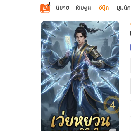
ข้ามไปยังเนื้อหาหลัก
นิยาย
เว็บตูน
อีบุ๊ก
มุมนัก
เ
ว