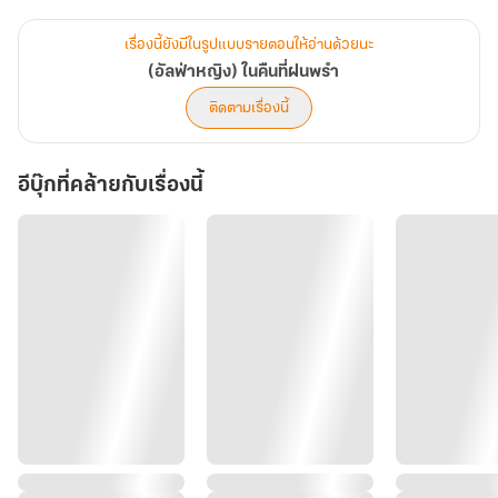
รายละเอียด
เรื่องนี้ยังมีในรูปแบบรายตอนให้อ่านด้วยนะ
ตอนหลัก 35 ตอน
(อัลฟ่าหญิง) ในคืนที่ฝนพรำ
ตอนพิเศษ 5 ตอน
ติดตามเรื่องนี้
คำเตือน
อีบุ๊กที่คล้ายกับเรื่องนี้
การบูลลี่ การเหยียดเพศ การกลั่นแกล้งทั้งทางร่างกายและจิตใจ ความ
รุนแรงจากการชกต่อย