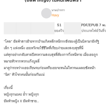
(อัลฟ่าหญิง) ในคืนที่ฝนพรำ
คืน
ที่
นามปากกา
Havy
(อัลฟ่า
ฝน
เรื่อง
หญิง)
พรำ
ใน
40 ตอน
107.24K
543
51
PG ทั่วไป
PDF/EPUB
7 พ.
คืน
สารบัญ
จำนวนคำ
จำนวนหน้า (A5)
ยอดวิว
ระดับเนื้อหา
ประเภทไฟล์
วันที
ที่
ฝน
"โคล" อัลฟ่าสาวย้ายจากบ้านเกิดหลีกหนึกรงขังของผู้เป็นบิดามายังรัฐ
พรำ
เล็ก ๆ แห่งหนึ่ง เธอหวังจะใช้ชีวิตที่เรียบง่ายและสงบสุขที่นี่
แต่ทุกอย่างกลับตาลปัตรความสงบสุขที่ต้องการวิ่งหนีหาย เมื่อเธอถูก
หมายหัวจากพวกแก๊งบูลลี่
มาดูว่าระหว่างเธอเรียนจบก่อนหรือเธอจะทนไม่ไหวจนเผลอซัดหน้า
"นิค" หัวโจกคนนั้นก่อนกันแน่
เรื่องนี้
หญิงรุกนะคะ ย้ำ! หญิงรุก
อัลฟ่าหญิง X อัลฟ่าชาย