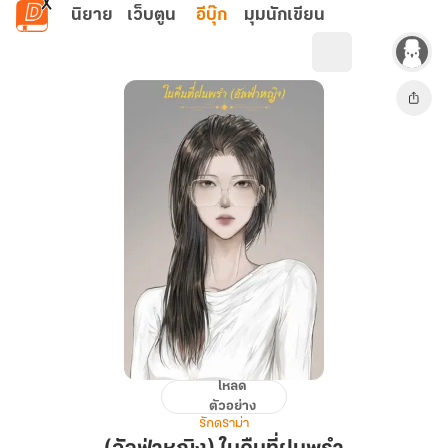
ข้ามไปยังเนื้อหาหลัก
นิยาย
เว็บตูน
อีบุ๊ก
มุมนักเขียน
โหลด
(อัลฟ่า
ตัวอย่าง
หญิง)
รักดราม่า
ใน