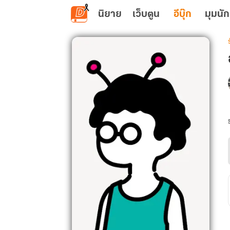
ข้ามไปยังเนื้อหาหลัก
นิยาย
เว็บตูน
อีบุ๊ก
มุมนัก
เ
น