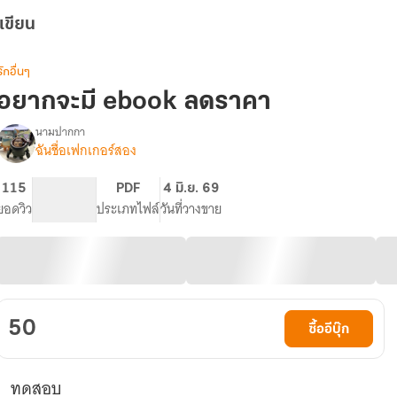
เขียน
รักอื่นๆ
อยากจะมี ebook ลดราคา
นามปากกา
ฉันชื่อเฟกเกอร์สอง
รื่อง
เรื่อง
ี้
115
PG ทั่วไป
PDF
4 มิ.ย. 69
เพื่อ
ยอดวิว
ระดับเนื้อหา
ประเภทไฟล์
วันที่วางขาย
การ
ขาย
ล้วนๆdfgfgdfg
50
ซื้ออีบุ๊ก
ทดสอบ