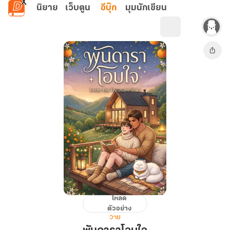
ข้ามไปยังเนื้อหาหลัก
นิยาย
เว็บตูน
อีบุ๊ก
มุมนักเขียน
โหลด
พัน
ตัวอย่าง
ดารา
วาย
โอบ