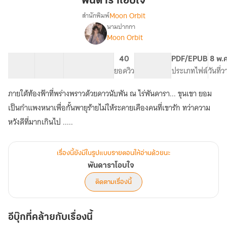
พันดาราโอบใจ
ใจ
Moon Orbit
สำนักพิมพ์
นามปากกา
เรื่อง
Moon Orbit
พัน
ดารา
โอบ
43 ตอน
82.81K
205
40
PG ทั่วไป
PDF/EPUB
8 พ.
ใจ
สารบัญ
จำนวนคำ
จำนวนหน้า (A5)
ยอดวิว
ระดับเนื้อหา
ประเภทไฟล์
วันที่
ภายใต้ท้องฟ้าที่พร่างพราวด้วยดาวนับพัน ณ ไร่พันดารา... ขุนเขา ยอม
เป็นกำแพงหนาเพื่อกั้นพายุร้ายไม่ให้ระคายเคืองคนที่เขารัก ทว่าความ
หวังดีที่มากเกินไป .....
เรื่องนี้ยังมีในรูปแบบรายตอนให้อ่านด้วยนะ
พันดาราโอบใจ
ติดตามเรื่องนี้
อีบุ๊กที่คล้ายกับเรื่องนี้