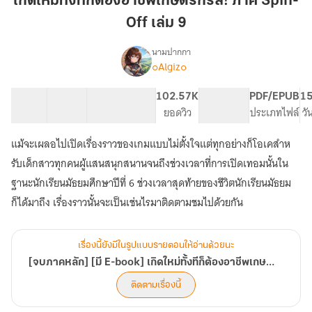
เกิดใหม่ทั้งทีก็ต้องอาชีพเกษตรกรสิ! ภาค Spin-
ก็
Off เล่ม 9
ต้อง
อาชีพ
นามปากกา
เกษตรกร
๐Algiz๐
[จบ
เรื่อง
สิ!
ภาค
หลัก]
ภาค
26 ตอน
84.88K
365
102.57K
PG ทั่วไป
PDF/EPUB
15
[มี
สารบัญ
จำนวนคำ
Spin-
จำนวนหน้า (A5)
ยอดวิว
ระดับเนื้อหา
ประเภทไฟล์
วั
E-
Off
book]
แม้จะเผลอไปเปิดเรื่องราวของเกมแบบไม่ตั้งใจแต่ทุกอย่างก็โอเคสำห
เล่ม
เกิด
9
รับเด็กสาวทุกคนผู้แสนสนุกสนานจนถึงช่วงเวลาที่การเปิดเทอมนั้นใน
ใหม่
ทั้งที
ฐานะนักเรียนมัธยมศึกษาปีที่ 6 ช่วงเวลาสุดท้ายของชีวิตนักเรียนมัธยม
ก็
ก็ได้มาถึง เรื่องราวนั้นจะเป็นเช่นไรมาติดตามชมไปด้วยกัน
ต้อง
อาชีพ
เกษตรกร
สิ!
เรื่องนี้ยังมีในรูปแบบรายตอนให้อ่านด้วยนะ
[เริ่ม
[จบภาคหลัก] [มี E-book] เกิดใหม่ทั้งทีก็ต้องอาชีพเกษตรกรสิ! [เริ่ม Spin Off!]
Spin
ติดตามเรื่องนี้
Off!]