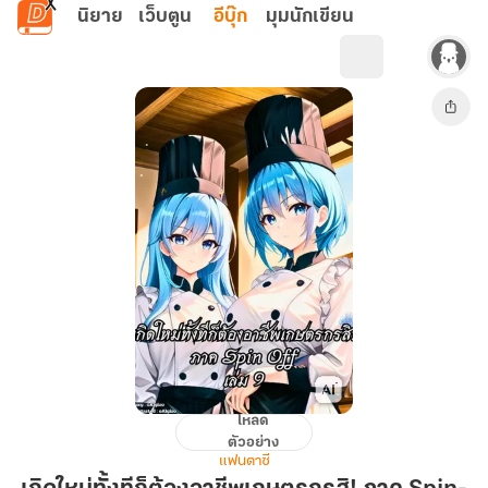
ข้ามไปยังเนื้อหาหลัก
นิยาย
เว็บตูน
อีบุ๊ก
มุมนักเขียน
โหลด
เกิด
ตัวอย่าง
ใหม่
แฟนตาซี
ทั้งที