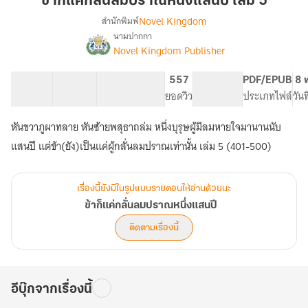
ข้าก็แค่กลั่นลมปราณหนึ่งแสนปี เล่ม 5
กลั่น
Novel Kingdom
สำนักพิมพ์
ลมปราณ
นามปากกา
เรื่อง
หนึ่ง
Novel Kingdom Publisher
ข้า
แสน
ก็
ปี
แค่
102 ตอน
163.64K
670
557
PG ทั่วไป
PDF/EPUB
8 
เล่ม
กลั่น
สารบัญ
จำนวนคำ
จำนวนหน้า (A5)
ยอดวิว
ระดับเนื้อหา
ประเภทไฟล์
วัน
ลมปราณ
5
หนึ่ง
หันขวาภูผาทลาย หันซ้ายพสุธาถล่ม หนึ่งบุรุษผู้มีลมหายใจมานานนับ
แสน
แสนปี แต่ข้า(ยัง)เป็นแค่ผู้กลั่นลมปราณเท่านั้น เล่ม 5 (401-500)
ปี
เรื่องนี้ยังมีในรูปแบบรายตอนให้อ่านด้วยนะ
ข้าก็แค่กลั่นลมปราณหนึ่งแสนปี
ติดตามเรื่องนี้
อีบุ๊กจากเรื่องนี้