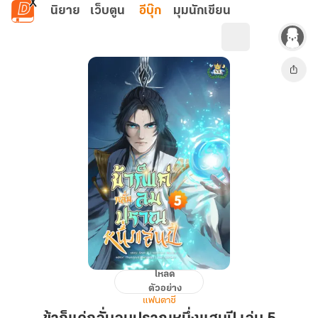
ข้ามไปยังเนื้อหาหลัก
นิยาย
เว็บตูน
อีบุ๊ก
มุมนักเขียน
โหลด
ข้า
ตัวอย่าง
ก็
แฟนตาซี
แค่