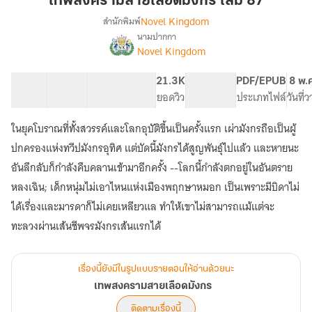
เทพสงครามสายเลือดมังกร เล่ม 87
เลือด
Novel Kingdom
สำนักพิมพ์
มังกร
นามปากกา
เรื่อง
เล่ม
Novel Kingdom
เทพ
87
สงคราม
สาย
37 ตอน
91.24K
394
21.3K
PG ทั่วไป
PDF/EPUB
8 พ.
เลือด
สารบัญ
จำนวนคำ
จำนวนหน้า (A5)
ยอดวิว
ระดับเนื้อหา
ประเภทไฟล์
วันที่
มังกร
ในยุคโบราณที่ทั้งสวรรค์และโลกอุบัติขึ้นเป็นครั้งแรก เผ่ามังกรถือเป็นผู้
ปกครองแห่งทวีปมังกรอุทิศ แต่บัดนี้มังกรได้สูญพันธุ์ไปแล้ว และหายนะ
อันลึกลับก็กำลังคืบคลานเข้ามาอีกครั้ง --โลกนี้กำลังตกอยู่ในอันตราย
หลงเฉิน; เด็กหนุ่มไม่เอาไหนแห่งเมืองพฤกษาหมอก เป็นเพราะมีบิดาไม่
ได้เรื่องและมารดาก็ไม่เคยเหลียวแล ทำให้เขาไม่สามารถแม้แต่จะ
ทะลวงผ่านเส้นชีพจรมังกรเส้นแรกได้
เรื่องนี้ยังมีในรูปแบบรายตอนให้อ่านด้วยนะ
เทพสงครามสายเลือดมังกร
ติดตามเรื่องนี้