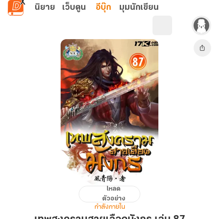
ข้ามไปยังเนื้อหาหลัก
นิยาย
เว็บตูน
อีบุ๊ก
มุมนักเขียน
โหลด
เทพ
ตัวอย่าง
สงคราม
กำลังภายใน
สาย