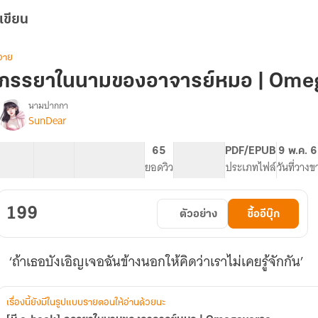
เขียน
วาย
ภรรยาในนามของอาจารย์หมอ | Ome
นามปากกา
SunDear
[มี
รื่อง
e-
book]
38 ตอน
60.38K
264
65
PG ทั่วไป
PDF/EPUB
9 พ.ค. 
ภรรยา
สารบัญ
จำนวนคำ
จำนวนหน้า (A5)
ยอดวิว
ระดับเนื้อหา
ประเภทไฟล์
วันที่วางข
ใน
นาม
ของ
199
ตัวอย่าง
ซื้ออีบุ๊ก
อาจารย์
หมอ
|
‘ถ้าเธอบังเอิญเจอฉันข้างนอกให้คิดว่าเราไม่เคยรู้จักกัน’
Omegaverse
เรื่องนี้ยังมีในรูปแบบรายตอนให้อ่านด้วยนะ