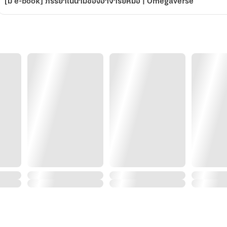
[มี e-book] ภรรยาในนามของอาจารย์หมอ | Omegaverse