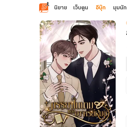
ข้ามไปยังเนื้อหาหลัก
นิยาย
เว็บตูน
อีบุ๊ก
มุมนัก
เ