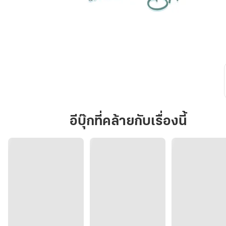
With
Love
Warm
Hugs
โอบ
กอด
เธอ
ไว้
ด้วย
อีบุ๊กที่คล้ายกับเรื่องนี้
หัวใจ
เปี่ยม
รัก