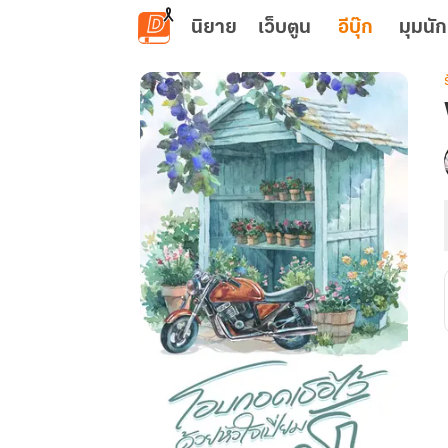
ข้ามไปยังเนื้อหาหลัก
นิยาย
เว็บตูน
อีบุ๊ก
มุมนัก
เ