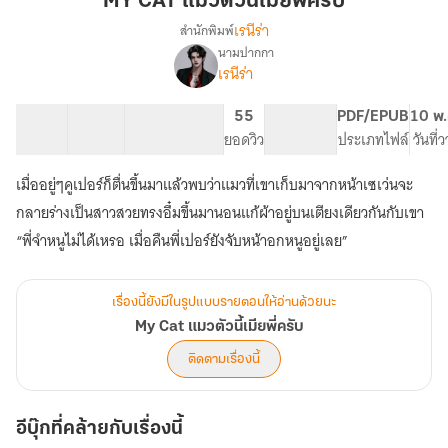
MY CAT แมวตัวนี้เมียพี่ครับ
ตัว
เรนีร่า
สำนักพิมพ์
นี้
นามปากกา
My
เรื่อง
เมีย
เรนีร่า
Cat
พี่
แมว
ครับ
42 ตอน
89.73K
430
55
PG ทั่วไป
PDF/EPUB
10 พ.
ตัว
สารบัญ
จำนวนคำ
จำนวนหน้า (A5)
ยอดวิว
ระดับเนื้อหา
ประเภทไฟล์
วันที่
นี้
เมีย
พี่
เมื่ออยู่ๆคูเปอร์ก็ตื่นขึ้นมาแล้วพบว่าแมวที่เขาเก็บมาจากหน้าเซเว่นจะ
ครับ
กลายร่างเป็นสาวสวยทรงอึ๋มขึ้นมานอนแก้ผ้าอยู่บนเตียงเดียวกันกับเขา
“พี่จำหนูไม่ได้เหรอ เมื่อคืนพี่เปอร์ยังจับหน้าอกหนูอยู่เลย”
เรื่องนี้ยังมีในรูปแบบรายตอนให้อ่านด้วยนะ
My Cat แมวตัวนี้เมียพี่ครับ
ติดตามเรื่องนี้
อีบุ๊กที่คล้ายกับเรื่องนี้