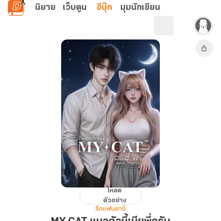
ข้ามไปยังเนื้อหาหลัก
นิยาย
เว็บตูน
อีบุ๊ก
มุมนักเขียน
โหลด
MY
ตัวอย่าง
CAT
รักแฟนตาซี
แมว