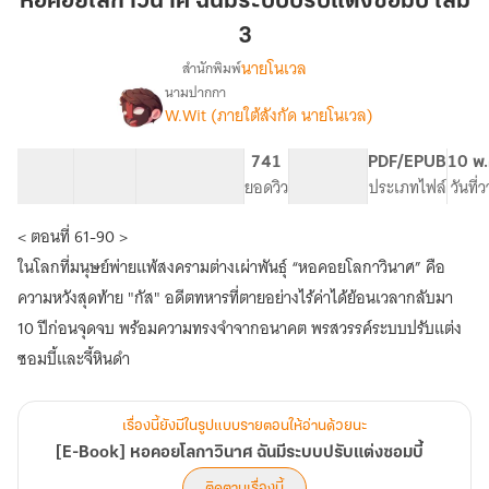
หอคอยโลกาวินาศ ฉันมีระบบปรับแต่งซอมบี้ เล่ม
มี
3
ระบบ
นายโนเวล
สำนักพิมพ์
ปรับ
นามปากกา
แต่ง
[E-
เรื่อง
W.Wit (ภายใต้สังกัด นายโนเวล)
ซอมบี้
Book]
หอคอย
เล่ม
31 ตอน
59.04K
306
741
PG ทั่วไป
PDF/EPUB
10 พ.
โลกาวินาศ
3
สารบัญ
จำนวนคำ
จำนวนหน้า (A5)
ยอดวิว
ระดับเนื้อหา
ประเภทไฟล์
วันที่
ฉัน
มี
ระบบ
< ตอนที่ 61-90 >
ปรับ
ในโลกที่มนุษย์พ่ายแพ้สงครามต่างเผ่าพันธุ์ “หอคอยโลกาวินาศ” คือ
แต่ง
ความหวังสุดท้าย "กัส" อดีตทหารที่ตายอย่างไร้ค่าได้ย้อนเวลากลับมา
ซอมบี้
10 ปีก่อนจุดจบ พร้อมความทรงจำจากอนาคต พรสวรรค์ระบบปรับแต่ง
ซอมบี้และจี้หินดำ
เรื่องนี้ยังมีในรูปแบบรายตอนให้อ่านด้วยนะ
[E-Book] หอคอยโลกาวินาศ ฉันมีระบบปรับแต่งซอมบี้
ติดตามเรื่องนี้