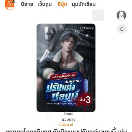
ข้ามไปยังเนื้อหาหลัก
นิยาย
เว็บตูน
อีบุ๊ก
มุมนักเขียน
โหลด
หอคอย
ตัวอย่าง
โลกาวินาศ
แฟนตาซี
ฉัน