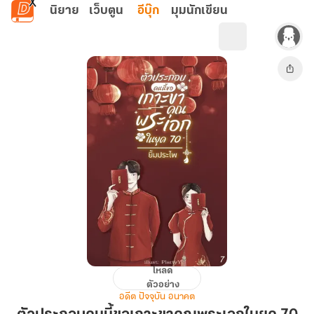
ข้ามไปยังเนื้อหาหลัก
นิยาย
เว็บตูน
อีบุ๊ก
มุมนักเขียน
โหลด
ตัวประกอบ
ตัวอย่าง
คน
อดีต ปัจจุบัน อนาคต
นี้