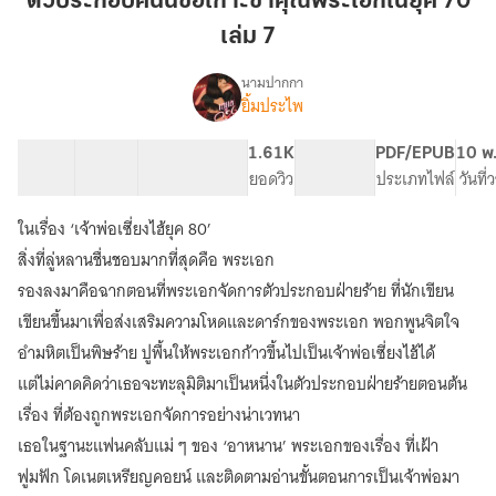
ตัวประกอบคนนี้ขอเกาะขาคุณพระเอกในยุค 70
ขอ
เล่ม 7
เกาะ
ขา
นามปากกา
คุณ
ยิ้มประไพ
เรื่อง
ตัวประกอบ
พระเอก
คน
ใน
23 ตอน
51.37K
140
1.61K
PG ทั่วไป
PDF/EPUB
10 พ
นี้
สารบัญ
จำนวนคำ
ยุค
จำนวนหน้า (A5)
ยอดวิว
ระดับเนื้อหา
ประเภทไฟล์
วันที
ขอ
70
เกาะ
ในเรื่อง ‘เจ้าพ่อเซี่ยงไฮ้ยุค 80’
เล่ม
ขา
คุณ
7
สิ่งที่ลู่หลานชื่นชอบมากที่สุดคือ พระเอก
พระเอก
รองลงมาคือฉากตอนที่พระเอกจัดการตัวประกอบฝ่ายร้าย ที่นักเขียน
ใน
เขียนขึ้นมาเพื่อส่งเสริมความโหดและดาร์กของพระเอก พอกพูนจิตใจ
ยุค
70
อำมหิตเป็นพิษร้าย ปูพื้นให้พระเอกก้าวขึ้นไปเป็นเจ้าพ่อเซี่ยงไฮ้ได้
แต่ไม่คาดคิดว่าเธอจะทะลุมิติมาเป็นหนึ่งในตัวประกอบฝ่ายร้ายตอนต้น
เรื่อง ที่ต้องถูกพระเอกจัดการอย่างน่าเวทนา
เธอในฐานะแฟนคลับแม่ ๆ ของ ‘อาหนาน’ พระเอกของเรื่อง ที่เฝ้า
ฟูมฟัก โดเนตเหรียญคอยน์ และติดตามอ่านขั้นตอนการเป็นเจ้าพ่อมา