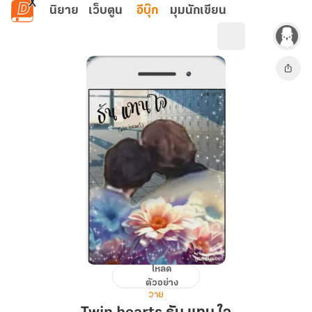
ข้ามไปยังเนื้อหาหลัก
นิยาย
เว็บตูน
อีบุ๊ก
มุมนักเขียน
โหลด
Twin
ตัวอย่าง
hearts
วาย
ธัน