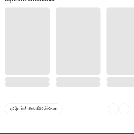
ดูอีบุ๊กที่คล้ายกับเรื่องนี้ทั้งหมด