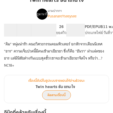
Twin hearts ธัน แทน ใจ
แทน
ใจ
นามปากกา
PusanareYseeysee
Twin
เรื่อง
hearts
ธัน
17 ตอน
19.46K
83
26
PG ทั่วไป
PDF/EPUB
11 พ.
แทน
สารบัญ
จำนวนคำ
จำนวนหน้า (A5)
ยอดวิว
ระดับเนื้อหา
ประเภทไฟล์
วันที่
ใจ
"คิม" หนุ่มน่ารัก คณะวิศวะกรรมคอมพิวเตอร์ อกหักจากเดือนนิเทศ
"ธาร" ความเจ็บปวดนี้มีคนเข้ามาเยียวยา ซึ่งก็คือ "ธันวา" ฝาแฝดของ
ธาร แต่มีนิสัยต่างกันแบบสุดขั้ว!เขาจะเข้ามาเยียวยาจิตใจ หรือว่า...?
NC18+
เรื่องนี้ยังมีในรูปแบบรายตอนให้อ่านด้วยนะ
Twin hearts ธัน แทน ใจ
ติดตามเรื่องนี้
อีบุ๊กที่คล้ายกับเรื่องนี้