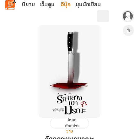
ข้ามไปยังเนื้อหาหลัก
นิยาย
เว็บตูน
อีบุ๊ก
มุมนักเขียน
โหลด
รัก
ตัวอย่าง
กลาง
วาย
เงา