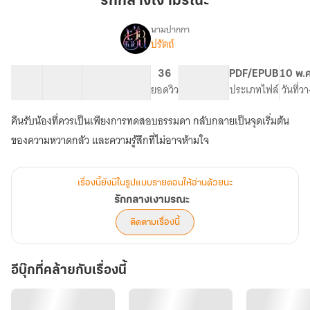
รักกลางเงามรณะ
มรณะ
นามปากกา
ปรัตถ์
เรื่อง
รัก
กลาง
9 ตอน
12.83K
84
36
PG ทั่วไป
PDF/EPUB
10 พ.
เงา
สารบัญ
จำนวนคำ
จำนวนหน้า (A5)
ยอดวิว
ระดับเนื้อหา
ประเภทไฟล์
วันที่ว
มรณะ
คืนรับน้องที่ควรเป็นเพียงการทดสอบธรรมดา กลับกลายเป็นจุดเริ่มต้น
ของความหวาดกลัว และความรู้สึกที่ไม่อาจห้ามใจ
เรื่องนี้ยังมีในรูปแบบรายตอนให้อ่านด้วยนะ
รักกลางเงามรณะ
ติดตามเรื่องนี้
อีบุ๊กที่คล้ายกับเรื่องนี้