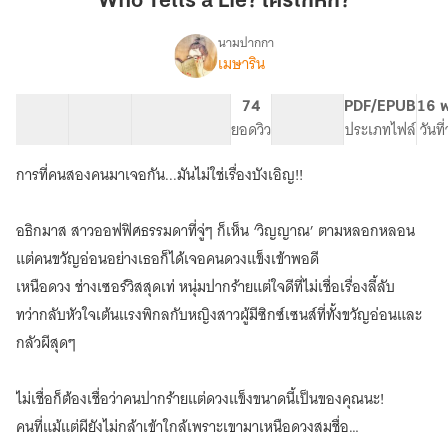
Who Tells a Lie? ใครโกหก?
Lie?
ใคร
นามปากกา
เมษาริน
Who
โกหก?
เรื่อง
tells
a
34 ตอน
107.69K
578
74
PG ทั่วไป
PDF/EPUB
16 พ
lie
สารบัญ
จำนวนคำ
จำนวนหน้า (A5)
ยอดวิว
ระดับเนื้อหา
ประเภทไฟล์
วันท
ใคร
โกหก
การที่คนสองคนมาเจอกัน...มันไม่ใช่เรื่องบังเอิญ!!
อธิกมาส สาวออฟฟิศธรรมดาที่จู่ๆ ก็เห็น ‘วิญญาณ’ ตามหลอกหลอน
แต่คนขวัญอ่อนอย่างเธอก็ได้เจอคนดวงแข็งเข้าพอดี
เหนือดวง ช่างเซอร์วิสสุดเท่ หนุ่มปากร้ายแต่ใจดีที่ไม่เชื่อเรื่องลี้ลับ
ทว่ากลับหัวใจเต้นแรงพิกลกับหญิงสาวผู้มีซิกซ์เซนส์ที่ทั้งขวัญอ่อนและ
กลัวผีสุดๆ
ไม่เชื่อก็ต้องเชื่อว่าคนปากร้ายแต่ดวงแข็งขนาดนี้เป็นของคุณนะ!
คนที่แม้แต่ผียังไม่กล้าเข้าใกล้เพราะเขามาเหนือดวงสมชื่อ