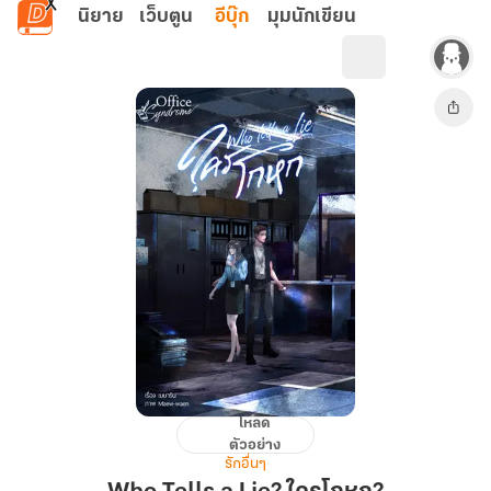
ข้ามไปยังเนื้อหาหลัก
นิยาย
เว็บตูน
อีบุ๊ก
มุมนักเขียน
โหลด
Who
ตัวอย่าง
Tells
รักอื่นๆ
a