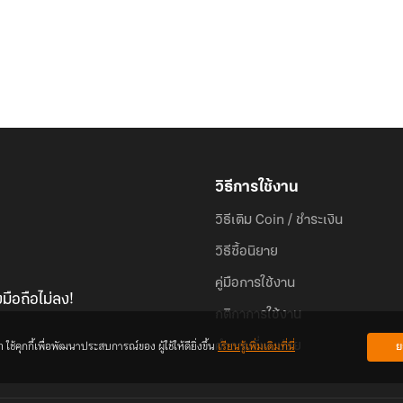
วิธีการใช้งาน
วิธีเติม Coin / ชำระเงิน
วิธีซื้อนิยาย
คู่มือการใช้งาน
มือถือไม่ลง!
กติกาการใช้งาน
้คุกกี้เพื่อพัฒนาประสบการณ์ของ ผู้ใช้ให้ดียิ่งขึ้น
เรียนรู้เพิ่มเติมที่นี่
ย
คำถามที่พบบ่อย