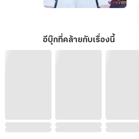
รัก
นี้
ที่
เริ่ม
อีบุ๊กที่คล้ายกับเรื่องนี้
จาก
การ
หลอก
ลวง