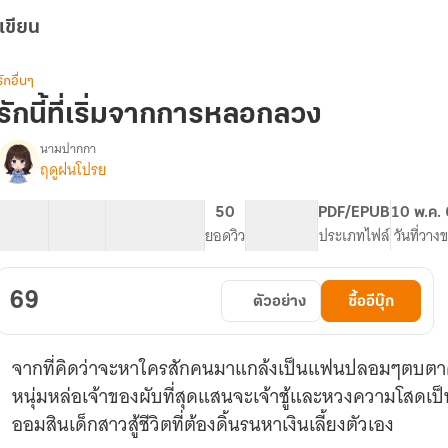
เขียน
รักอื่นๆ
รักนี้ที่เริ่มจากการหลอกลวง
นามปากกา
ฤดูฝนโปรย
รื่อง
รัก
ี้
36 ตอน
49.55K
276
50
PG ทั่วไป
PDF/EPUB
10 พ.ค.
ี่
สารบัญ
จำนวนคำ
จำนวนหน้า (A5)
ยอดวิว
ระดับเนื้อหา
ประเภทไฟล์
วันที่วาง
เริ่ม
จาก
การ
69
ตัวอย่าง
ซื้ออีบุ๊ก
หลอก
ลวง
จากที่คิดว่าจะหาใครสักคนมาแกล้งเป็นแฟนปลอมๆตบตาคน
หนุ่มหล่อเจ้าของผับที่สุดแสนจะเจ้าชู้และหวงความโสดเป็
ออมสินเด็กสาวสู้ชีวิตที่ต้องดิ้นรนหาเงินเลี้ยงตัวเอง