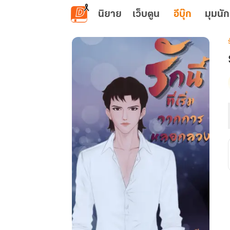
ข้ามไปยังเนื้อหาหลัก
นิยาย
เว็บตูน
อีบุ๊ก
มุมนัก
เ
น
ท