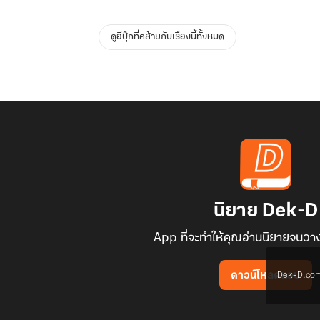
ดูอีบุ๊กที่คล้ายกับเรื่องนี้ทั้งหมด
นิยาย Dek-D
App ที่จะทำให้คุณอ่านนิยายจนวาง
Dek-D.com ใช
ดาวน์โหลดแอป