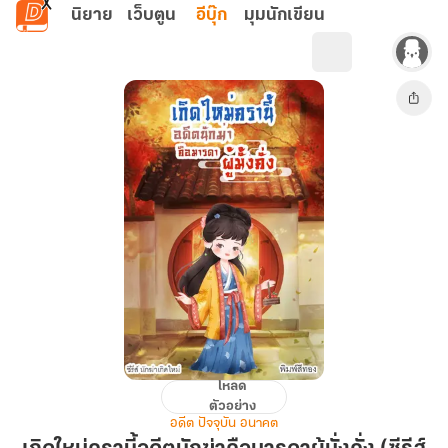
ข้ามไปยังเนื้อหาหลัก
นิยาย
เว็บตูน
อีบุ๊ก
มุมนักเขียน
โหลด
เกิด
ตัวอย่าง
ใหม่
อดีต ปัจจุบัน อนาคต
ครา