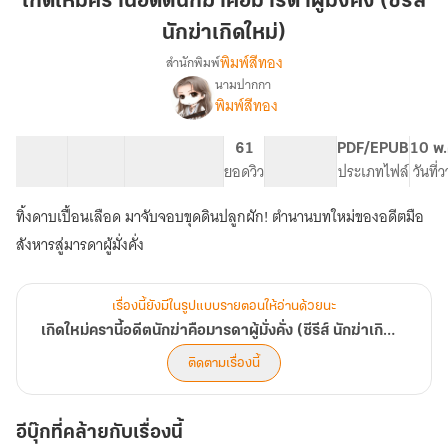
เกิดใหม่ครานี้อดีตนักฆ่าคือมารดาผู้มั่งคั่ง (ซีรีส์
นี้
นักฆ่าเกิดใหม่)
อดีต
พิมพ์สีทอง
สำนักพิมพ์
นัก
นามปากกา
ฆ่า
เรื่อง
พิมพ์สีทอง
เกิด
คือ
ใหม่
มารดา
ครา
25 ตอน
52.04K
329
61
PG ทั่วไป
PDF/EPUB
10 พ.
ผู้
นี้
สารบัญ
จำนวนคำ
จำนวนหน้า (A5)
ยอดวิว
ระดับเนื้อหา
ประเภทไฟล์
วันที่
มั่งคั่ง
อดีต
(ซี
นัก
ทิ้งดาบเปื้อนเลือด มาจับจอบขุดดินปลูกผัก! ตำนานบทใหม่ของอดีตมือ
ฆ่า
รีส์
สังหารสู่มารดาผู้มั่งคั่ง
คือ
นัก
มารดา
ฆ่า
ผู้
เกิด
มั่งคั่ง
เรื่องนี้ยังมีในรูปแบบรายตอนให้อ่านด้วยนะ
ใหม่)
(ซี
เกิดใหม่ครานี้อดีตนักฆ่าคือมารดาผู้มั่งคั่ง (ซีรีส์ นักฆ่าเกิดใหม่)
รีส์
ติดตามเรื่องนี้
นัก
ฆ่า
เกิด
ใหม่)
อีบุ๊กที่คล้ายกับเรื่องนี้