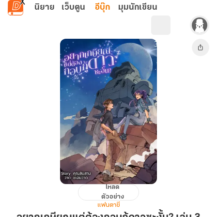
ข้ามไปยังเนื้อหาหลัก
นิยาย
เว็บตูน
อีบุ๊ก
มุมนักเขียน
โหลด
อยาก
ตัวอย่าง
เกษียณ
แฟนตาซี
แต่