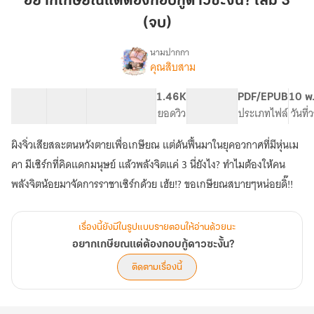
อยากเกษียณแต่ต้องกอบกู้ดาวซะงั้น? เล่ม 3
ต้อง
(จบ)
กอบ
กู้
นามปากกา
ดาว
คุณสิบสาม
เรื่อง
อยาก
ซะ
เกษียณ
งั้น?
21 ตอน
100.6K
524
1.46K
PG ทั่วไป
PDF/EPUB
10 พ
แต่
สารบัญ
จำนวนคำ
เล่ม
จำนวนหน้า (A5)
ยอดวิว
ระดับเนื้อหา
ประเภทไฟล์
วันที
ต้อง
3
กอบ
ผิงจิ่วเสียสละตนหวังตายเพื่อเกษียณ แต่ดันฟื้นมาในยุคอวกาศที่มีหุ่นเม
(จบ)
กู้
ดาว
คา มีเซิร์กที่คิดแดกมนุษย์ แล้วพลังจิตแค่ 3 นี่ยังไง? ทำไมต้องให้คน
ซะ
พลังจิตน้อยมาจัดการราชาเซิร์กด้วย เฮ้ย!? ขอเกษียณสบายๆหน่อยดิ๊!!
งั้น?
เรื่องนี้ยังมีในรูปแบบรายตอนให้อ่านด้วยนะ
อยากเกษียณแต่ต้องกอบกู้ดาวซะงั้น?
ติดตามเรื่องนี้