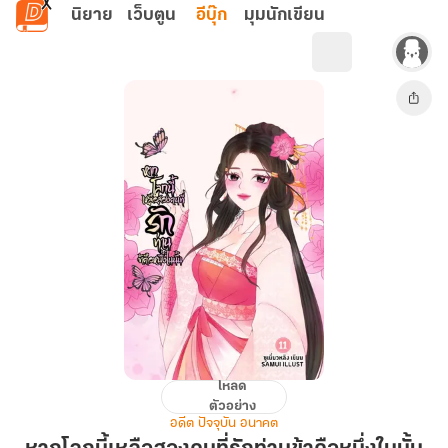
ข้ามไปยังเนื้อหาหลัก
นิยาย
เว็บตูน
อีบุ๊ก
มุมนักเขียน
โหลด
หาก
ตัวอย่าง
โลก
อดีต ปัจจุบัน อนาคต
นี้