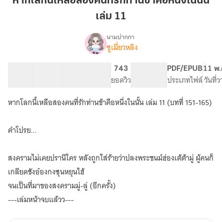
หากโลกนี้เหลือสองคนที่รักท่านข้าคือหนึ่งในนั้น
เหลือ
เล่ม 11
สอง
คน
นามปากกา
ที่รัก
ซูเมี่ยวหลิง
(มี
เรื่อง
ท่าน
อี
บุ๊ค
ข้า
15 ตอน
22.52K
131
743
PG ทั่วไป
PDF/EPUB
11 พ.
จบ
สารบัญ
จำนวนคำ
คือ
จำนวนหน้า (A5)
ยอดวิว
ระดับเนื้อหา
ประเภทไฟล์
วันที่
แล้ว)หาก
หนึ่ง
โลก
หากโลกนี้เหลือสองคนที่รักท่านข้าคือหนึ่งในนั้น เล่ม 11 (บทที่ 151-165)
ใน
นี้
นั้น
เหลือ
สอง
เล่ม
คำโปรย...
คน
11
ที่รัก
ท่าน
สงครามไม่เคยปรานีใคร หลังถูกใส่ร้ายว่าปลงพระชนม์ฮ่องเต้ต้ามู่ ผู้คนก็
ข้า
เกลียดชังอ๋องกงซุนหยุนไฮ้
คือ
จนเป็นที่มาของสงครามมู่-ลู่ (อีกครั้ง)
หนึ่ง
ใน
---เล่มหน้าจบแล้วว---
นั้น