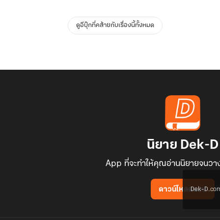
ดูอีบุ๊กที่คล้ายกับเรื่องนี้ทั้งหมด
นิยาย Dek-D
App ที่จะทำให้คุณอ่านนิยายจนวาง
Dek-D.com ใช
ดาวน์โหลดแอป