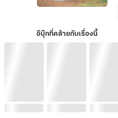
เซียน
น้อย
เกิด
ใหม่
อีบุ๊กที่คล้ายกับเรื่องนี้
ใน
ตระกูล
นัก
ค้า
หยก
ที่
ใกล้
ล้ม
ละลาย