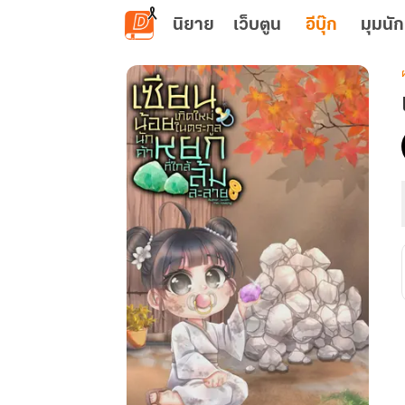
ข้ามไปยังเนื้อหาหลัก
นิยาย
เว็บตูน
อีบุ๊ก
มุมนัก
เ
ท