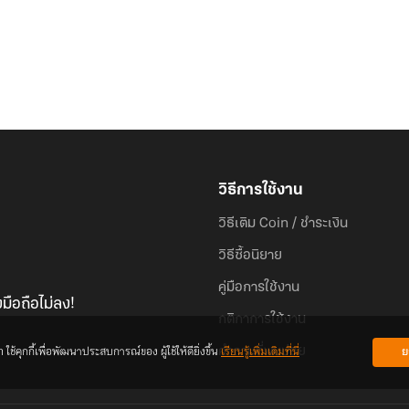
วิธีการใช้งาน
วิธีเติม Coin / ชำระเงิน
วิธีซื้อนิยาย
คู่มือการใช้งาน
มือถือไม่ลง!
กติกาการใช้งาน
้คุกกี้เพื่อพัฒนาประสบการณ์ของ ผู้ใช้ให้ดียิ่งขึ้น
เรียนรู้เพิ่มเติมที่นี่
ย
คำถามที่พบบ่อย