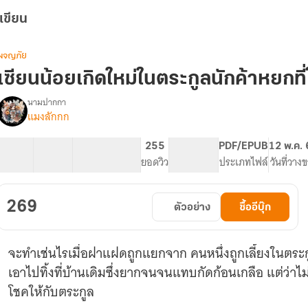
เขียน
ผจญภัย
เซียนน้อยเกิดใหม่ในตระกูลนักค้าหยกที
นามปากกา
แมงลักกก
รื่อง
เซียน
น้อย
34 ตอน
47.05K
384
255
PG ทั่วไป
PDF/EPUB
12 พ.ค.
เกิด
สารบัญ
จำนวนคำ
จำนวนหน้า (A5)
ยอดวิว
ระดับเนื้อหา
ประเภทไฟล์
วันที่วาง
ใหม่
ใน
ตระกูล
269
ตัวอย่าง
ซื้ออีบุ๊ก
นัก
ค้า
หยก
จะทำเช่นไรเมื่อฝาแฝดถูกแยกจาก คนหนึ่งถูกเลี้ยงในตระก
ี่
ใกล้
เอาไปทิ้งที่บ้านเดิมซึ่งยากจนจนแทบกัดก้อนเกลือ แต่ว่าไม่มี
ล้ม
โชคให้กับตระกูล
ละลาย(ติด
เหรียญ