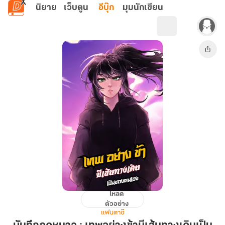
ข้ามไปยังเนื้อหาหลัก
นิยาย
เว็บตูน
อีบุ๊ก
มุมนักเขียน
โหลด
บันทึก
ตัวอย่าง
ฤดู
แฟนตาซี
หนาว