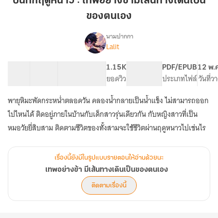
บันทึกฤดูหนาว : เทพอย่างข้ามีเส้นทางเดินเป็น
:
ของตนเอง
เทพ
อย่าง
นามปากกา
ข้า
Lalit
เรื่อง
เทพ
มี
อย่าง
เส้น
9 ตอน
41.32K
194
1.15K
PG ทั่วไป
PDF/EPUB
12 พ.
ข้า
สารบัญ
จำนวนคำ
จำนวนหน้า (A5)
ทาง
ยอดวิว
ระดับเนื้อหา
ประเภทไฟล์
วันที่
มี
เดิน
เส้น
พายุหิมะพัดกระหน่ำตลอดวัน คลองน้ำกลายเป็นน้ำแข็ง ไม่สามารถออก
เป็น
ทาง
เดิน
ของ
ไปไหนได้ ติดอยู่ภายในบ้านกับเด็กสาวรุ่นเดียวกัน กับหญิงสาวที่เป็น
เป็น
ตนเอง
หมอวัยยี่สิบสาม ติดตามชีวิตของทั้งสามจะใช้ชีวิตผ่านฤดูหนาวไปเช่นไร
ของ
ตนเอง
เรื่องนี้ยังมีในรูปแบบรายตอนให้อ่านด้วยนะ
เทพอย่างข้า มีเส้นทางเดินเป็นของตนเอง
ติดตามเรื่องนี้