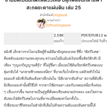
ข้ามมิติเป็นนักฝึกสัตว์วิเศษ ปลุกพลังนกสายฟ้า
นัก
สะกดชะตาแผ่นดิน เล่ม 25
ฝึก
Onlybook
สำนักพิมพ์
สัตว์
นามปากกา
วิเศษ
เรื่อง
OfficeOnlybook
ข้าม
ปลุก
มิติ
พลัง
เป็น
40 ตอน
83.61K
651
2.58K
PG ทั่วไป
PDF/EPUB
12 พ
นก
นัก
สารบัญ
จำนวนคำ
จำนวนหน้า (A5)
ยอดวิว
ระดับเนื้อหา
ประเภทไฟล์
วันที
สายฟ้า
ฝึก
สะกด
สัตว์
หมิงซี เด็กสาวจากโลกอดีตผู้ข้ามมิติมายังยุคอนาคต ที่ซึ่ง “สัตว์วิเศษ”
วิเศษ
ชะตา
คือพลังและสถานะของทุกคน ทว่าเธอไม่มีแม้แต่เงินจะซื้อสัตว์สักตัว มี
ปลุก
แผ่น
พลัง
เพียง “กุญแจวิญญาณสีรุ้ง” ที่ไม่รู้ที่มา เมื่อเธอใช้มันเรียกสัตว์วิเศษแบบ
ดิน
นก
สุ่มกลับได้ “นกสายฟ้าเหลยเหนี่ยว” ที่บาดเจ็บใกล้ตาย แต่ด้วยหัวใจไม่
เล่ม
สายฟ้า
ยอมแพ้ หมิงซีเริ่มต้นเส้นทางฝึกฝนใน “มิติเวลากลับด้าน” สถานที่ลับซึ่ง
25
สะกด
ชะตา
มีเพียงเธอเท่านั้นที่ใช้ได้! จากสาวใช้ธรรมดา เธอกับเหลยเหนี่ยวจึงค่อย
แผ่น
ๆ แข็งแกร่งขึ้น จนกลายเป็นคู่หูที่สั่นสะเทือนสนามประลอง และไขความ
ดิน
ลับของไข่สัตว์วิเศษโบราณที่อาจเปลี่ยนชะตาโลกทั้งใบ...
กู้เซี่ยจะเอาชีวิตรอดในสำนักที่เต็มไปด้วยความลับและอันตรายนี้ได้