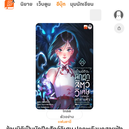
ข้ามไปยังเนื้อหาหลัก
นิยาย
เว็บตูน
อีบุ๊ก
มุมนักเขียน
โหลด
ข้าม
ตัวอย่าง
มิติ
แฟนตาซี
เป็น