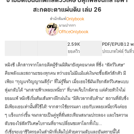
ข้ามมิติเป็นนักฝึกสัตว์วิเศษ ปลุกพลังนกสายฟ้า
นัก
สะกดชะตาแผ่นดิน เล่ม 26
ฝึก
Onlybook
สำนักพิมพ์
สัตว์
นามปากกา
วิเศษ
เรื่อง
OfficeOnlybook
ข้าม
ปลุก
มิติ
พลัง
เป็น
40 ตอน
68.68K
561
2.59K
PG ทั่วไป
PDF/EPUB
12 พ
นก
นัก
สารบัญ
จำนวนคำ
จำนวนหน้า (A5)
ยอดวิว
ระดับเนื้อหา
ประเภทไฟล์
วันที
สายฟ้า
ฝึก
สะกด
สัตว์
หมิงซี เด็กสาวจากโลกอดีตผู้ข้ามมิติมายังยุคอนาคต ที่ซึ่ง “สัตว์วิเศษ”
วิเศษ
ชะตา
คือพลังและสถานะของทุกคน ทว่าเธอไม่มีแม้แต่เงินจะซื้อสัตว์สักตัว มี
ปลุก
แผ่น
พลัง
เพียง “กุญแจวิญญาณสีรุ้ง” ที่ไม่รู้ที่มา เมื่อเธอใช้มันเรียกสัตว์วิเศษแบบ
ดิน
นก
สุ่มกลับได้ “นกสายฟ้าเหลยเหนี่ยว” ที่บาดเจ็บใกล้ตาย แต่ด้วยหัวใจไม่
เล่ม
สายฟ้า
ยอมแพ้ หมิงซีเริ่มต้นเส้นทางฝึกฝนใน “มิติเวลากลับด้าน” สถานที่ลับซึ่ง
26
สะกด
ชะตา
มีเพียงเธอเท่านั้นที่ใช้ได้! จากสาวใช้ธรรมดา เธอกับเหลยเหนี่ยวจึงค่อย
แผ่น
ๆ แข็งแกร่งขึ้น จนกลายเป็นคู่หูที่สั่นสะเทือนสนามประลอง และไขความ
ดิน
ลับของไข่สัตว์วิเศษโบราณที่อาจเปลี่ยนชะตาโลกทั้งใบ...
กู้เซี่ยจะเอาชีวิตรอดในสำนักที่เต็มไปด้วยความลับและอันตรายนี้ได้