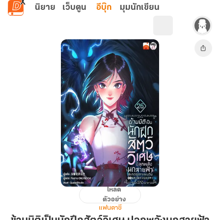
ข้ามไปยังเนื้อหาหลัก
นิยาย
เว็บตูน
อีบุ๊ก
มุมนักเขียน
โหลด
ข้าม
ตัวอย่าง
มิติ
แฟนตาซี
เป็น