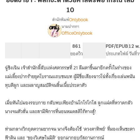
ยอดชายา : พลิกชะตาด้วยศาสตร์พยากรณ์ เล่ม
พลิก
10
ชะตา
Onlybook
สำนักพิมพ์
ด้วย
นามปากกา
ศาสตร์
[จบ]
เรื่อง
OfficeOnlybook
พยากรณ์
ยอด
ชายา
เล่ม
40 ตอน
73.06K
482
861
PG ทั่วไป
PDF/EPUB
12 พ.
:
10
สารบัญ
จำนวนคำ
จำนวนหน้า (A5)
ยอดวิว
ระดับเนื้อหา
ประเภทไฟล์
วันที่
พลิก
ชะตา
ด้วย
ฉู่ชิงเฉิน เจ้าสำนักลี้ลับแห่งศตวรรษที่ 21 ลืมตาขึ้นมาอีกครั้งในร่างของ
ศาสตร์
แม่เลี้ยงปากร้ายยุคโบราณแถบชนบท ผู้มีชื่อเสียงฉาวโฉ่ทั้งเรื่องเล่นพนัน
พยากรณ์
ทุบตีลูก และผลาญสมบัติจนสิ้นเนื้อประดาตัว
เมื่อหันไปมองรอบกาย กลับพบเพียงบ้านโกโรโกโส ลูกแฝดที่หวาดกลัว
นางจนตัวสั่น และสามีพิการที่นอนหมดสติไร้ทางสู้!
ท่ามกลางวิกฤตความยากจน นางจึงต้องใช้ ‘ดวงตาทิพย์’ ที่มองเห็นชะตา
ฟ้าดิน และ ‘ของวิเศษในมิติ’ ออกมากอบกู้สถานการณ์