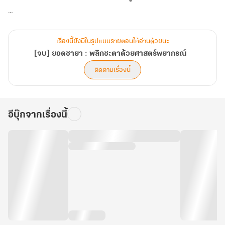
จากหญิงแพศยาที่ชาวบ้านรุมสาปแช่ง สู่เศรษฐีนีผู้กุมชะตาใต้หล้า และ
เปลี่ยนสามีขาพิการ ให้กลับคืนสู่ตำแหน่งอ๋องผู้เกรียงไกร!
เรื่องนี้ยังมีในรูปแบบรายตอนให้อ่านด้วยนะ
[จบ] ยอดชายา : พลิกชะตาด้วยศาสตร์พยากรณ์
ติดตามเรื่องนี้
อีบุ๊กจากเรื่องนี้