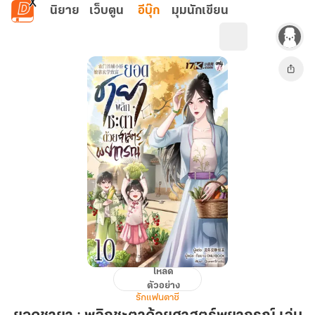
ข้ามไปยังเนื้อหาหลัก
นิยาย
เว็บตูน
อีบุ๊ก
มุมนักเขียน
โหลด
ยอด
ตัวอย่าง
ชายา
รักแฟนตาซี
: