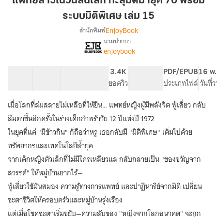
แพทย์สาวในวันสิ้นโลก ทะลุมิติมายุค 70 พร้อม
วัน
ระบบมิติพิเศษ เล่ม 15
สิ้น
EnjoyBook
สำนักพิมพ์
โลก
นามปากกา
ทะลุ
[จบ]
เรื่อง
enjoybook
มิติ
แพทย์
สาว
มา
41 ตอน
81.83K
589
3.4K
PG ทั่วไป
PDF/EPUB
16 พ.
ใน
ยุค
สารบัญ
จำนวนคำ
จำนวนหน้า (A5)
ยอดวิว
ระดับเนื้อหา
ประเภทไฟล์
วันที่
วัน
70
สิ้น
พร้อม
โลก
เมื่อโลกที่ล่มสลายไม่เหลือที่ให้ยืน… แพทย์หญิงผู้มีพลังจิต ฟู่เสี่ยว กลับ
ระบบ
ทะลุ
ลืมตาขึ้นอีกครั้งในร่างเด็กกำพร้าวัย 12 ปีแห่งปี 1972
มิติ
มิติ
ในยุคที่แค่ "มีข้าวกิน" ก็ถือว่าหรู เธอกลับมี "มิติพิเศษ" เต็มไปด้วย
มา
พิเศษ
ยุค
ทรัพยากรและเทคโนโลยีล้ำยุค
เล่ม
70
จากเด็กหญิงตัวเล็กที่ไม่มีใครเหลียวแล กลับกลายเป็น "ของขวัญจาก
15
พร้อม
ระบบ
สวรรค์" ให้หมู่บ้านยากไร้—
มิติ
ฟู่เสี่ยวใช้มันสมอง ความรู้ทางการแพทย์ และปาฏิหาริย์จากมิติ เปลี่ยน
พิเศษ
ชะตาชีวิตให้ครอบครัวและหมู่บ้านรุ่งเรือง
แต่เมื่อโชคชะตาเริ่มขยับ—ความลับของ "หญิงจากโลกอนาคต" จะถูก