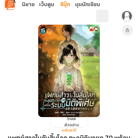
ข้ามไปยังเนื้อหาหลัก
นิยาย
เว็บตูน
อีบุ๊ก
มุมนักเขียน
โหลด
แพทย์
ตัวอย่าง
สาว
แฟนตาซี
ใน