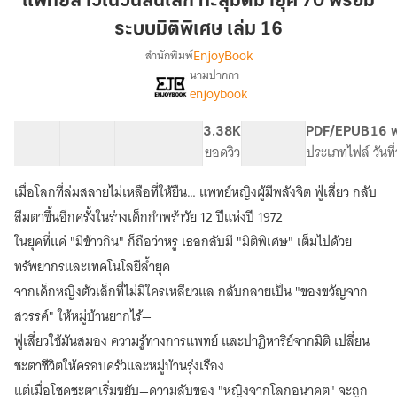
แพทย์สาวในวันสิ้นโลก ทะลุมิติมายุค 70 พร้อม
วัน
ระบบมิติพิเศษ เล่ม 16
สิ้น
EnjoyBook
สำนักพิมพ์
โลก
นามปากกา
ทะลุ
[จบ]
เรื่อง
enjoybook
มิติ
แพทย์
สาว
มา
41 ตอน
102.75K
742
3.38K
PG ทั่วไป
PDF/EPUB
16 พ
ใน
ยุค
สารบัญ
จำนวนคำ
จำนวนหน้า (A5)
ยอดวิว
ระดับเนื้อหา
ประเภทไฟล์
วันท
วัน
70
สิ้น
พร้อม
โลก
เมื่อโลกที่ล่มสลายไม่เหลือที่ให้ยืน… แพทย์หญิงผู้มีพลังจิต ฟู่เสี่ยว กลับ
ระบบ
ทะลุ
ลืมตาขึ้นอีกครั้งในร่างเด็กกำพร้าวัย 12 ปีแห่งปี 1972
มิติ
มิติ
ในยุคที่แค่ "มีข้าวกิน" ก็ถือว่าหรู เธอกลับมี "มิติพิเศษ" เต็มไปด้วย
มา
พิเศษ
ยุค
ทรัพยากรและเทคโนโลยีล้ำยุค
เล่ม
70
จากเด็กหญิงตัวเล็กที่ไม่มีใครเหลียวแล กลับกลายเป็น "ของขวัญจาก
16
พร้อม
ระบบ
สวรรค์" ให้หมู่บ้านยากไร้—
มิติ
ฟู่เสี่ยวใช้มันสมอง ความรู้ทางการแพทย์ และปาฏิหาริย์จากมิติ เปลี่ยน
พิเศษ
ชะตาชีวิตให้ครอบครัวและหมู่บ้านรุ่งเรือง
แต่เมื่อโชคชะตาเริ่มขยับ—ความลับของ "หญิงจากโลกอนาคต" จะถูก