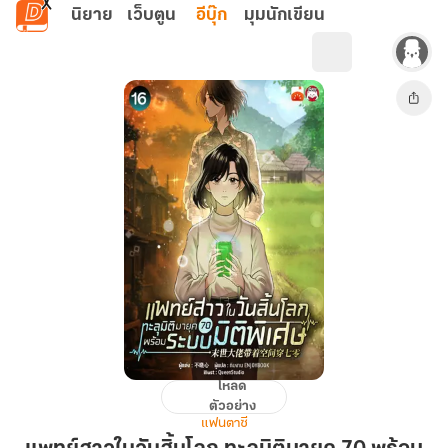
ข้ามไปยังเนื้อหาหลัก
นิยาย
เว็บตูน
อีบุ๊ก
มุมนักเขียน
โหลด
แพทย์
ตัวอย่าง
สาว
แฟนตาซี
ใน