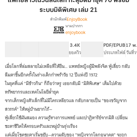
แพทย์สาวในวันสิ้นโลก ทะลุมิติมายุค 70 พร้อม
วัน
ระบบมิติพิเศษ เล่ม 21
สิ้น
EnjoyBook
สำนักพิมพ์
โลก
นามปากกา
ทะลุ
[จบ]
เรื่อง
enjoybook
มิติ
แพทย์
สาว
มา
40 ตอน
73.73K
528
3.4K
PG ทั่วไป
PDF/EPUB
17 พ.
ใน
ยุค
สารบัญ
จำนวนคำ
จำนวนหน้า (A5)
ยอดวิว
ระดับเนื้อหา
ประเภทไฟล์
วันที่
วัน
70
สิ้น
พร้อม
โลก
เมื่อโลกที่ล่มสลายไม่เหลือที่ให้ยืน… แพทย์หญิงผู้มีพลังจิต ฟู่เสี่ยว กลับ
ระบบ
ทะลุ
ลืมตาขึ้นอีกครั้งในร่างเด็กกำพร้าวัย 12 ปีแห่งปี 1972
มิติ
มิติ
ในยุคที่แค่ "มีข้าวกิน" ก็ถือว่าหรู เธอกลับมี "มิติพิเศษ" เต็มไปด้วย
มา
พิเศษ
ยุค
ทรัพยากรและเทคโนโลยีล้ำยุค
เล่ม
70
จากเด็กหญิงตัวเล็กที่ไม่มีใครเหลียวแล กลับกลายเป็น "ของขวัญจาก
21
พร้อม
ระบบ
สวรรค์" ให้หมู่บ้านยากไร้—
มิติ
ฟู่เสี่ยวใช้มันสมอง ความรู้ทางการแพทย์ และปาฏิหาริย์จากมิติ เปลี่ยน
พิเศษ
ชะตาชีวิตให้ครอบครัวและหมู่บ้านรุ่งเรือง
แต่เมื่อโชคชะตาเริ่มขยับ—ความลับของ "หญิงจากโลกอนาคต" จะถูก