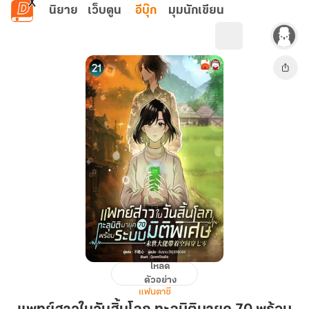
ข้ามไปยังเนื้อหาหลัก
นิยาย
เว็บตูน
อีบุ๊ก
มุมนักเขียน
โหลด
แพทย์
ตัวอย่าง
สาว
แฟนตาซี
ใน